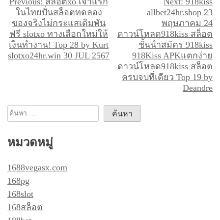
แ
Previous:
สล็อตxo เจ้าแรก
Next:
918kiss
ในไทยปั่นสล็อตทดลอง
allbet24hr.shop 23
น
ของจริงไม่กระแสเดิมพัน
พฤษภาคม 24
ะ
ฟรี slotxo ทางเลือกใหม่ให้
ดาวน์โหลด918kiss สล็อต
เงินทำงาน! Top 28 by Kurt
ชั้นนำสมัคร 918kiss
แ
slotxo24hr.win 30 JUL 2567
918Kiss APKแตกง่าย
น
ดาวน์โหลด918kiss สล็อต
ว
ครบจบที่เดียว Top 19 by
Deandre
เ
รื่
ค้นหา
อ
สำหรับ:
ง
หมวดหมู่
1688vegasx.com
168pg
168slot
168สล็อต