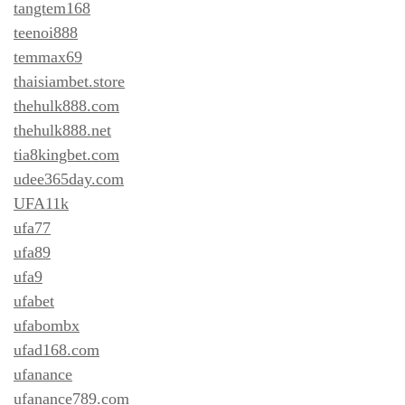
tangtem168
teenoi888
temmax69
thaisiambet.store
thehulk888.com
thehulk888.net
tia8kingbet.com
udee365day.com
UFA11k
ufa77
ufa89
ufa9
ufabet
ufabombx
ufad168.com
ufanance
ufanance789.com