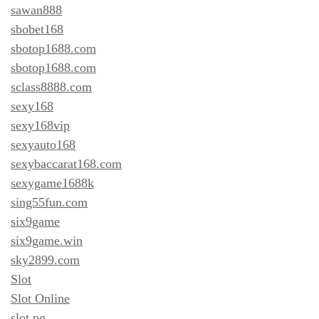
sawan888
sbobet168
sbotop1688.com
sbotop1688.com
sclass8888.com
sexy168
sexy168vip
sexyauto168
sexybaccarat168.com
sexygame1688k
sing55fun.com
six9game
six9game.win
sky2899.com
Slot
Slot Online
slot pg