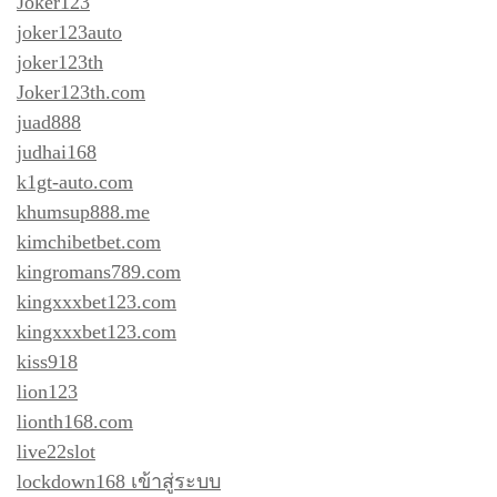
Joker123
joker123auto
joker123th
Joker123th.com
juad888
judhai168
k1gt-auto.com
khumsup888.me
kimchibetbet.com
kingromans789.com
kingxxxbet123.com
kingxxxbet123.com
kiss918
lion123
lionth168.com
live22slot
lockdown168 เข้าสู่ระบบ