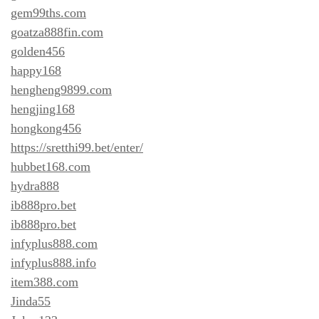
gem99ths.com
goatza888fin.com
golden456
happy168
hengheng9899.com
hengjing168
hongkong456
https://sretthi99.bet/enter/
hubbet168.com
hydra888
ib888pro.bet
ib888pro.bet
infyplus888.com
infyplus888.info
item388.com
Jinda55