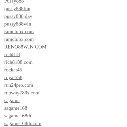
Pussy888
pussy888fun
pussy888play
pussy888win
ramclubx.com
ramclubx.com
RENO88WIN.COM
rich818
rich8188.com
rocket45
royal558
run24pro.com
runway789s.com
sagame
sagame168
sagame168th
sagame168th.com