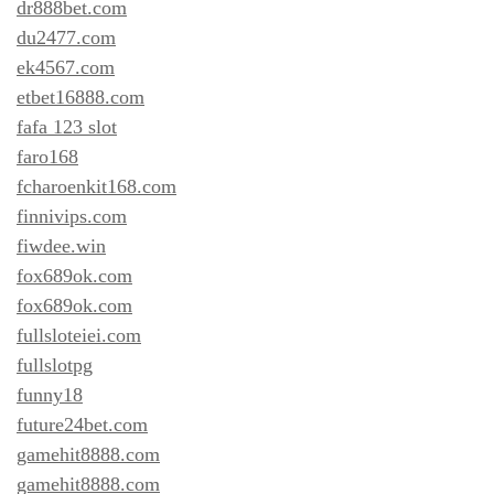
dr888bet.com
du2477.com
ek4567.com
etbet16888.com
fafa 123 slot
faro168
fcharoenkit168.com
finnivips.com
fiwdee.win
fox689ok.com
fox689ok.com
fullsloteiei.com
fullslotpg
funny18
future24bet.com
gamehit8888.com
gamehit8888.com