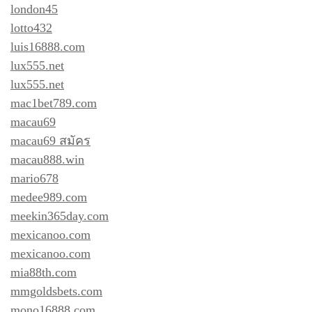
london45
lotto432
luis16888.com
lux555.net
lux555.net
mac1bet789.com
macau69
macau69 สมัคร
macau888.win
mario678
medee989.com
meekin365day.com
mexicanoo.com
mexicanoo.com
mia88th.com
mmgoldsbets.com
mono16888.com