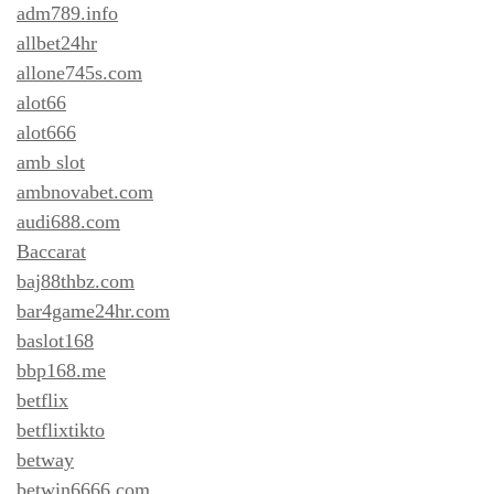
adm789.info
allbet24hr
allone745s.com
alot66
alot666
amb slot
ambnovabet.com
audi688.com
Baccarat
baj88thbz.com
bar4game24hr.com
baslot168
bbp168.me
betflix
betflixtikto
betway
betwin6666.com