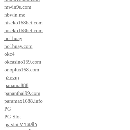
mwin9s.com
nbwin.me
niseko168bet.com
niseko168bet.com
no1huay
no1huay.com
okc4
okcasino159.com
onoplus168.com
p2vvip
panama888
pananthai99.com
paramax1688.info
PG
PG Slot
pg slot ทางเข้า