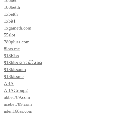
188bet
188betth
1xbetth
1xbit1
1xgameth.com
55slot
789pluss.com
8lots.me
918Kiss
918kiss ดาวน์โหลด
918kissauto
918kissme
ABA
ABAGroup2
abbet789.com
acebet789.com
aden168ss.com