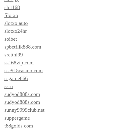
slot168
Slotxo
slotxo auto
slotxo24hr
soibet
spbetflik888.com
sretthi99
ss168vip.com
ssc915casino.com
ssgame666
ssru
sudyod888s.com
sudyod888s.com
sunny9999club.net
suppergame
t88golds.com