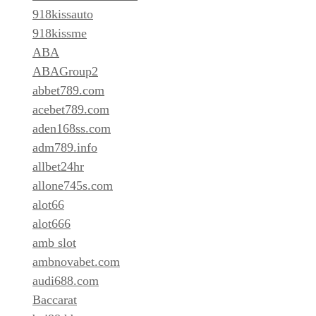
918kissauto
918kissme
ABA
ABAGroup2
abbet789.com
acebet789.com
aden168ss.com
adm789.info
allbet24hr
allone745s.com
alot66
alot666
amb slot
ambnovabet.com
audi688.com
Baccarat