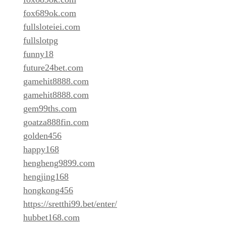
fox689ok.com
fullsloteiei.com
fullslotpg
funny18
future24bet.com
gamehit8888.com
gamehit8888.com
gem99ths.com
goatza888fin.com
golden456
happy168
hengheng9899.com
hengjing168
hongkong456
https://sretthi99.bet/enter/
hubbet168.com