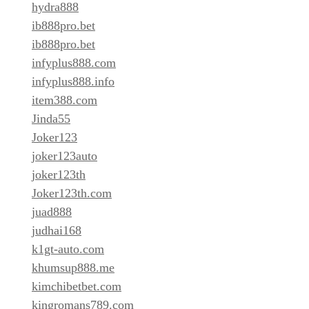
hydra888
ib888pro.bet
ib888pro.bet
infyplus888.com
infyplus888.info
item388.com
Jinda55
Joker123
joker123auto
joker123th
Joker123th.com
juad888
judhai168
k1gt-auto.com
khumsup888.me
kimchibetbet.com
kingromans789.com