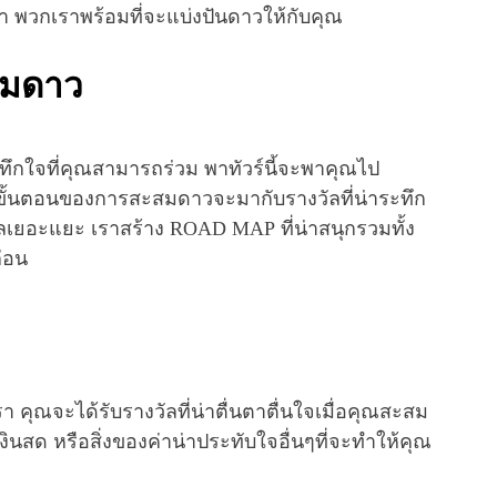
มา พวกเราพร้อมที่จะแบ่งปันดาวให้กับคุณ
สมดาว
ึกใจที่คุณสามารถร่วม พาทัวร์นี้จะพาคุณไป
ั้นตอนของการสะสมดาวจะมากับรางวัลที่น่าระทึก
ลเยอะแยะ เราสร้าง ROAD MAP ที่น่าสนุกรวมทั้ง
ก่อน
า คุณจะได้รับรางวัลที่น่าตื่นตาตื่นใจเมื่อคุณสะสม
สด หรือสิ่งของค่าน่าประทับใจอื่นๆที่จะทำให้คุณ