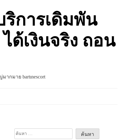
บริการเดิมพัน
ได้เงินจริง ถอน
ญ่มากมาย bartınescort
ค้นหา