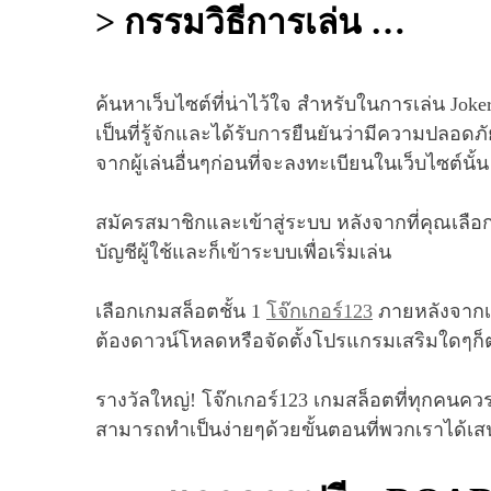
> กรรมวิธีการเล่น …
ค้นหาเว็บไซต์ที่น่าไว้ใจ สำหรับในการเล่น Joker 
เป็นที่รู้จักและได้รับการยืนยันว่ามีความปลอดภ
จากผู้เล่นอื่นๆก่อนที่จะลงทะเบียนในเว็บไซต์นั้น
สมัครสมาชิกและเข้าสู่ระบบ หลังจากที่คุณเลือ
บัญชีผู้ใช้และก็เข้าระบบเพื่อเริ่มเล่น
เลือกเกมสล็อตชั้น 1
โจ๊กเกอร์123
ภายหลังจากเข
ต้องดาวน์โหลดหรือจัดตั้งโปรแกรมเสริมใดๆก็ต
รางวัลใหญ่! โจ๊กเกอร์123 เกมสล็อตที่ทุกคนคว
สามารถทำเป็นง่ายๆด้วยขั้นตอนที่พวกเราได้เ