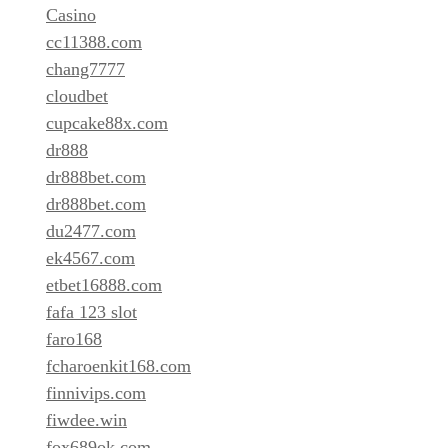
Casino
cc11388.com
chang7777
cloudbet
cupcake88x.com
dr888
dr888bet.com
dr888bet.com
du2477.com
ek4567.com
etbet16888.com
fafa 123 slot
faro168
fcharoenkit168.com
finnivips.com
fiwdee.win
fox689ok.com