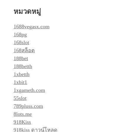
สำหรับ:
หมวดหมู่
1688vegasx.com
168pg
168slot
168สล็อต
188bet
188betth
1xbetth
1xbit1
1xgameth.com
55slot
789pluss.com
8lots.me
918Kiss
918kiss ดาวน์โหลด