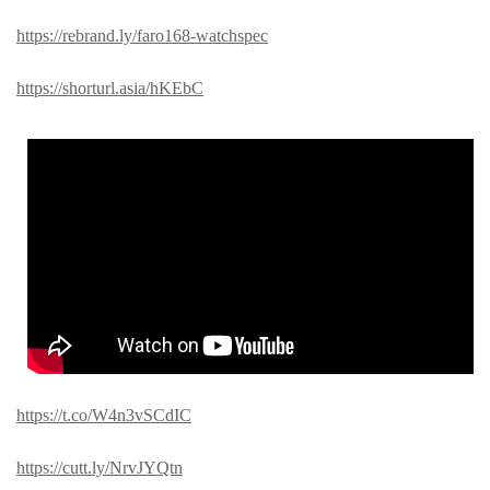
https://rebrand.ly/faro168-watchspec
https://shorturl.asia/hKEbC
https://t.co/W4n3vSCdIC
https://cutt.ly/NrvJYQtn