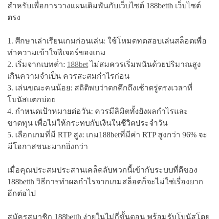
สำหรับเพื่อการวางแผนเดิมพันกับเว็บไซต์ 188betth เว็บไซต์
ตรง
1. ศึกษาเล่าเรียนเกมก่อนเล่น: ใช้โหมดทดสอบเล่นสล็อตเพื่อ
ทำความเข้าใจฟีเจอร์ของเกม
2. เริ่มจากเบทต่ำ:
188bet
ไม่สมควรเริ่มพนันด้วยปริมาณสูง
เกินความจำเป็น ควรสะสมกำไรก่อน
3. เล่นขณะคนน้อย: สถิติพบว่าตกดึกถึงเช้าตรู่ตรงเวลาที่
โบนัสแตกบ่อย
4. กำหนดเป้าหมายต่อวัน: ควรมีลิมิตทั้งยังผลกำไรและ
ขาดทุน เพื่อไม่ให้กระทบกับเงินในชีวิตประจำวัน
5. เลือกเกมที่มี RTP สูง: เกม188betที่มีค่า RTP สูงกว่า 96% จะ
มีโอกาสชนะมากยิ่งกว่า
เมื่อคุณประสมประสานเคล็ดลับพวกนี้เข้ากับระบบที่ดีของ
188betth วิธีการทำผลกำไรจากเกมสล็อตก็จะไม่ใช่เรื่องยาก
อีกต่อไป
สมัครสมาชิก 188betth ง่ายในไม่กี่ขั้นตอน พร้อมรับโบนัสโดย