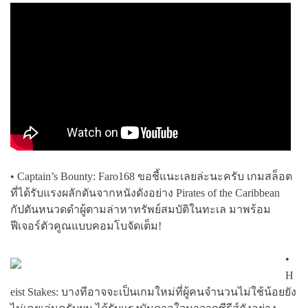
• Captain’s Bounty: Faro168 ขอชี้แนะเลยล่ะนะครับ เกมสล็อต
ที่ได้รับแรงผลักดันจากหนังดังอย่าง Pirates of the Caribbean
กัปตันหนวดดำผู้ตามล่าหาทรัพย์สมบัติในทะเล มาพร้อม
ฟีเจอร์ตัวคูณแบบคอมโบจัดเต็ม!
•
H
eist Stakes: บางทีอาจจะเป็นเกมใหม่ที่ผู้คนจำนวนไม่ใช้น้อยยัง