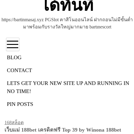
ได้ทันที
https://bartinmasaj.xyz PGSlot คาสิโนออนไลน์ ฝากถอนไม่มีขั้นต่ำ
มาพร้อมกับรางวัลใหญ่มากมาย bartınescort
BLOG
CONTACT
หมวดหมู่:
pg สล็อต
LETS GET YOUR NEW SITE UP AND RUNNING IN
NO TIME!
PIN POSTS
pg สล็อต
168สล็อต
เว็บแม่ 188bet เครดิตฟรี Top 39 by Winona 188bet