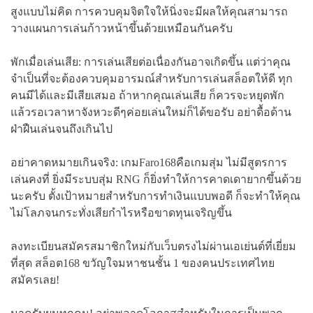
สูงแบบไม่คิด การควบคุมจิตใจให้นิ่งจะมีผลให้คุณสามารถ
วางแผนการเล่นก้าวหน้าขึ้นด้วยเหมือนกันครับ
พักเมื่อเล่นเสีย: การเล่นเสียต่อเนื่องกันอาจเกิดขึ้น แต่ว่าคุณ
จำเป็นที่จะต้องควบคุมอารมณ์สำหรับการเล่นสล็อตให้ดี ทุก
คนมีได้และมีเสียเสมอ ถ้าหากคุณเล่นเสีย ก็ควรจะหยุดพัก
แล้วรอเวลาหาจังหวะดีๆค่อยเล่นใหม่ก็ได้ขอรับ อย่าดื้อด้าน
ฝ่าฝืนเล่นจนถึงเกินไป
อย่าคาดหมายเกินจริง: เกมFaro168คือเกมสุ่ม ไม่มีสูตรการ
เล่นคงที่ ยิ่งมีระบบสุ่ม RNG ก็ยิ่งทำให้การคาดเดายากขึ้นด้วย
นะครับ ตั้งเป้าหมายสำหรับการทำเงินแบบพอดี ก็จะทำให้คุณ
ไม่โลภจนกระทั่งเสียกำไรหรือขาดทุนเจริญขึ้น
ลงทะเบียนสมัครสมาชิกใหม่กับเว็บตรงไม่ผ่านเอเย่นต์ที่เยี่ยม
ที่สุด สล็อต168 ขวัญใจมหาชนชั้น 1 ของคนประเทศไทย
สมัครเลย!