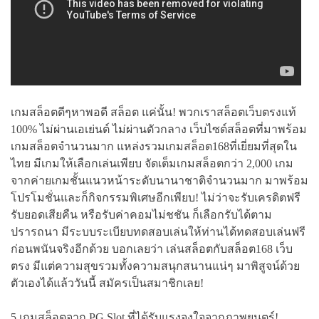
เกมสล็อตดีๆหาพอดี สล็อต แค่นั้น! พวกเราสล็อตเว็บตรงแท้
100% ไม่ผ่านเอเย่นต์ ไม่ผ่านตัวกลาง เว็บไซต์สล็อตที่มาพร้อม
เกมสล็อตจำนวนมาก แหล่งรวมเกมสล็อต168ที่เยี่ยมที่สุดใน
ไทย มีเกมให้เลือกเล่นเพียบ จัดเต็มเกมสล็อตกว่า 2,000 เกม
จากค่ายเกมชั้นแนวหน้าระดับนานาชาติจำนวนมาก มาพร้อม
โปรโมชั่นและก็กิจกรรมพิเศษอีกเพียบ! ไม่ว่าจะรับเครดิตฟรี
รับยอดเสียคืน หรือรับค่าคอมไม่ชชัน ก็เลือกรับได้ตาม
ปรารถนา มีระบบระเบียบทดสอบเล่นให้ท่านได้ทดสอบเล่นฟรี
ก่อนพนันจริงอีกด้วย บอกเลยว่า เล่นสล็อตกับสล็อต168 เว็บ
ตรง มีแต่ความสุขรวมทั้งความสนุกสนานแน่ๆ มาพิสูจน์ด้วย
ตัวเองได้แล้ววันนี้ สมัครเป็นสมาชิกเลย!
5 เกมสล็อตจาก PG Slot ที่ได้รับแรงจูงใจจากภาพยนตร์!