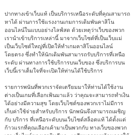
ปากทางเข้าเว็บแท้ เป็นบริการเหนือระดับที่คุณสามารถ
หาได้ ผ่านการใช้แรงงานเกมการเดิมพันคาสิโน
ออนไลน์ในแบบอย่างไลฟ์สด ด้วยเหตุว่าเว็บของพวก
เรานำเข้าบริการเหล่านี้ มาจากเว็บไซต์ที่เป็นเว็บแม่
เป็นเว็บไซต์ใหญ่ที่เปิดให้ทำเกมคาสิโนออนไลน์
โดยตรง ซึ่งทำให้นักเดิมพันสามารถรับบริการที่เหนือ
ระดับ ผ่านทางการใช้บริการบนเว็บของ ซึ่งบริการบน
เว็บนี้เราเต็มใจที่จะเปิดให้ท่านได้ใช้บริการ
รายการพนันที่พวกเราจัดเตรียมมาให้ท่านได้ใช้งาน
ต่างเป็นเกมที่เลือกเฟ้นมาแล้ว ว่าคุณจะสามารถทำเงิน
ได้อย่างมีความสุข โดยเว็บไซต์ของพวกเราไม่มีการ
เก็บค่าใช้จ่ายสำหรับบริการ นักพนันจึงสามารถเผชิญ
กับ บริการ ที่เหนือระดับบนเว็บไซต์สล็อตแท้ ได้ตั้งแต่
ก้าวแรกที่คุณเลือกเค้ามาเป็นพวกกับ ทางเว็บของพวก