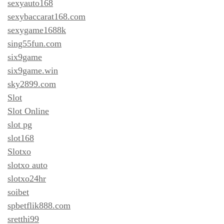
sexyauto168
sexybaccarat168.com
sexygame1688k
sing55fun.com
six9game
six9game.win
sky2899.com
Slot
Slot Online
slot pg
slot168
Slotxo
slotxo auto
slotxo24hr
soibet
spbetflik888.com
sretthi99