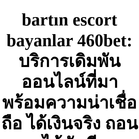
Skip
to
bartın escort
content
bayanlar 460bet:
บริการเดิมพัน
ออนไลน์ที่มา
พร้อมความน่าเชื่อ
ถือ ได้เงินจริง ถอน