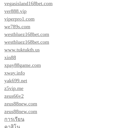
vegasisland168bet.com
ver888.vip
viperpro1.com
we789s.com
westbluez168bet.com
westbluez168bet.com
www.tuktukth.us
xin88
xpay88game.com
xway.info
yak699.net
z5vip.me
zeus66v2
zeus88new.com
zeus88new.com
การเรียน
คาสิโน