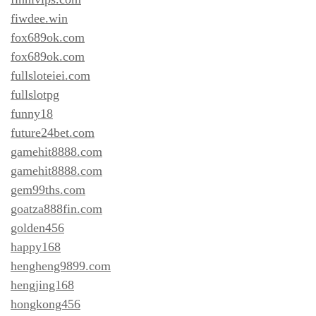
fiwdee.win
fox689ok.com
fox689ok.com
fullsloteiei.com
fullslotpg
funny18
future24bet.com
gamehit8888.com
gamehit8888.com
gem99ths.com
goatza888fin.com
golden456
happy168
hengheng9899.com
hengjing168
hongkong456