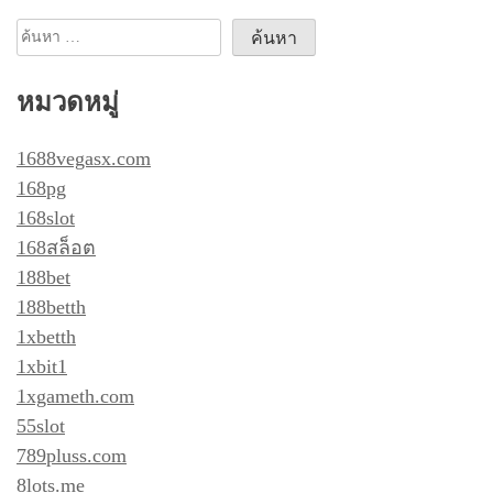
ว
ค้นหา
เ
สำหรับ:
รื่
หมวดหมู่
อ
ง
1688vegasx.com
168pg
168slot
168สล็อต
188bet
188betth
1xbetth
1xbit1
1xgameth.com
55slot
789pluss.com
8lots.me