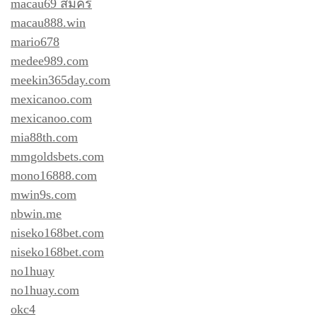
macau69 สมัคร
macau888.win
mario678
medee989.com
meekin365day.com
mexicanoo.com
mexicanoo.com
mia88th.com
mmgoldsbets.com
mono16888.com
mwin9s.com
nbwin.me
niseko168bet.com
niseko168bet.com
no1huay
no1huay.com
okc4