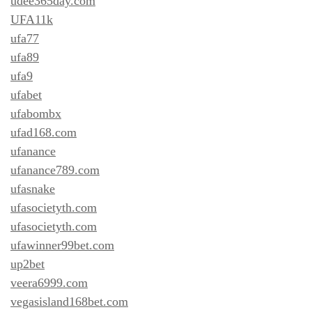
udee365day.com
UFA11k
ufa77
ufa89
ufa9
ufabet
ufabombx
ufad168.com
ufanance
ufanance789.com
ufasnake
ufasocietyth.com
ufasocietyth.com
ufawinner99bet.com
up2bet
veera6999.com
vegasisland168bet.com