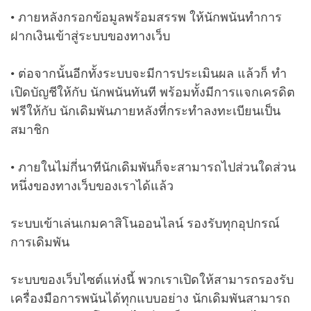
• ภายหลังกรอกข้อมูลพร้อมสรรพ ให้นักพนันทำการ
ฝากเงินเข้าสู่ระบบของทางเว็บ
• ต่อจากนั้นอีกทั้งระบบจะมีการประเมินผล แล้วก็ ทำ
เปิดบัญชีให้กับ นักพนันทันที พร้อมทั้งมีการแจกเครดิต
ฟรีให้กับ นักเดิมพันภายหลังที่กระทำลงทะเบียนเป็น
สมาชิก
• ภายในไม่กี่นาทีนักเดิมพันก็จะสามารถไปส่วนใดส่วน
หนึ่งของทางเว็บของเราได้แล้ว
ระบบเข้าเล่นเกมคาสิโนออนไลน์ รองรับทุกอุปกรณ์
การเดิมพัน
ระบบของเว็บไซต์แห่งนี้ พวกเราเปิดให้สามารถรองรับ
เครื่องมือการพนันได้ทุกแบบอย่าง นักเดิมพันสามารถ