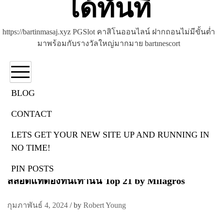
ได้ทันที
https://bartinmasaj.xyz PGSlot คาสิโนออนไลน์ ฝากถอนไม่มีขั้นต่ำ
มาพร้อมกับรางวัลใหญ่มากมาย bartınescort
BLOG
CONTACT
PGSlot
LETS GET YOUR NEW SITE UP AND RUNNING IN
Pgslot 188betth.in 9 มี.ค. 2567 สล็อต เปิดแล้ว!
NO TIME!
เหมาะกับนักลงทุนมือใหม่ ให้บริการทุกเกมคาสิ
โนออนไลน์ถอนปุ๊บโอนทันที สล็อตเว็บตรง เกม
PIN POSTS
สล็อตแท้ต้องที่นี่เท่านั้น Top 21 by Milagros
กุมภาพันธ์ 4, 2024
/
by
Robert Young