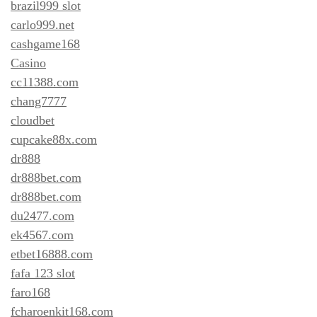
brazil999 slot
carlo999.net
cashgame168
Casino
cc11388.com
chang7777
cloudbet
cupcake88x.com
dr888
dr888bet.com
dr888bet.com
du2477.com
ek4567.com
etbet16888.com
fafa 123 slot
faro168
fcharoenkit168.com