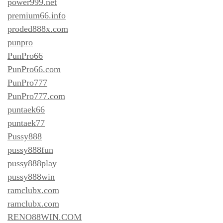
power999.net
premium66.info
proded888x.com
punpro
PunPro66
PunPro66.com
PunPro777
PunPro777.com
puntaek66
puntaek77
Pussy888
pussy888fun
pussy888play
pussy888win
ramclubx.com
ramclubx.com
RENO88WIN.COM