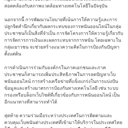
สอดคล้องกับสภาพแวดล้อมทางเทคโนโลยีในปัจจุบัน
นอกจากนี้ การพัฒนานโยบายที่เน้นการให้ความรู้และการ
ปลูกจิตสำนึกเกี่ยวกับผลกระทบของการพนันออนไลน์ในกลุ่ม
ประชาชนก็เป็นสิ่งที่จำเป็น การจัดโครงการให้ความรู้เกี่ยวกับ
การจัดการการเงินและผลกระทบจากการพนัน โดยเฉพาะใน
กลุ่มเยาวชน จะช่วยสร้างแนวความคิดในการป้องกันปัญหา
ตั้งแต่ต้น
การดำเนินการร่วมกับองค์กรในภาคเอกชนและภาค
ประชาชนก็สามารถเพิ่มประสิทธิภาพในการลดปัญหาเว็บ
พนันออนไลน์ การสร้างเครือข่ายที่แข็งแกร่งในการแบ่งปัน
ข้อมูลและสร้างมาตรการป้องกันทางเทคโนโลยี เช่น ระบบ
กรองหรือบล็อกเว็บไซต์ที่เกี่ยวข้องกับการพนันออนไลน์ เป็น
อีกแนวทางที่สามารถทำได้
สุดท้าย ความร่วมมือระหว่างประเทศในการติดตามและ
ควบคุมเว็บพนันต่างประเทศที่เข้ามาให้บริการในประเทศไทย