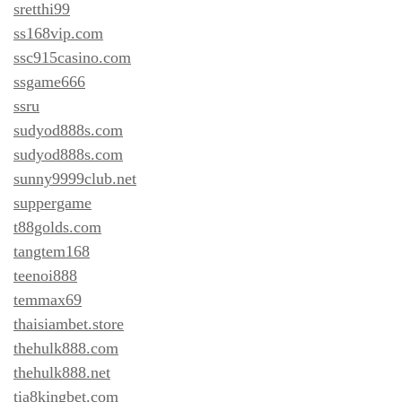
sretthi99
ss168vip.com
ssc915casino.com
ssgame666
ssru
sudyod888s.com
sudyod888s.com
sunny9999club.net
suppergame
t88golds.com
tangtem168
teenoi888
temmax69
thaisiambet.store
thehulk888.com
thehulk888.net
tia8kingbet.com