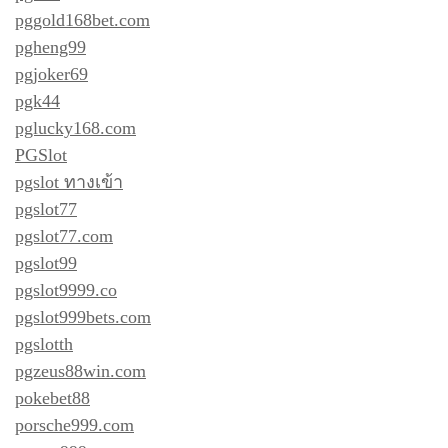
pggold168bet.com
pgheng99
pgjoker69
pgk44
pglucky168.com
PGSlot
pgslot ทางเข้า
pgslot77
pgslot77.com
pgslot99
pgslot9999.co
pgslot999bets.com
pgslotth
pgzeus88win.com
pokebet88
porsche999.com