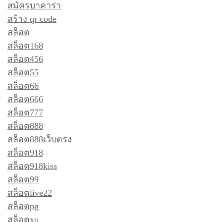
สมัครบาคาร่า
สร้าง qr code
สล็อต
สล็อต168
สล็อต456
สล็อต55
สล็อต66
สล็อต666
สล็อต777
สล็อต888
สล็อต888เว็บตรง
สล็อต918
สล็อต918kiss
สล็อต99
สล็อตlive22
สล็อตpg
สล็อตxo