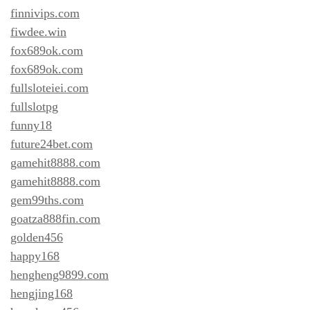
finnivips.com
fiwdee.win
fox689ok.com
fox689ok.com
fullsloteiei.com
fullslotpg
funny18
future24bet.com
gamehit8888.com
gamehit8888.com
gem99ths.com
goatza888fin.com
golden456
happy168
hengheng9899.com
hengjing168