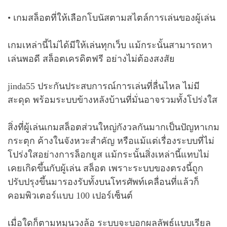
• เกมสล็อตที่ให้เลือกโบนัสตามสไตล์การเล่นของผู้เล่น
เกมเหล่านี้ไม่ได้มีให้เล่นทุกเว็บ แม้กระนั้นสามารถหา
เล่นพอดี สล็อตเครดิตฟรี อย่างไม่ต้องสงสัย
jinda55 ประกันประสบการณ์การเล่นที่ลื่นไหล ไม่มี
สะดุด พร้อมระบบข้างหลังบ้านที่มั่นอาจรวมทั้งโปร่งใส
สิ่งที่ผู้เล่นเกมสล็อตส่วนใหญ่กังวลกันมากเป็นปัญหาเกม
กระตุก ค้างในจังหวะสำคัญ หรือแม้แต่เรื่องระบบที่ไม่
โปร่งใสอย่างการล็อกยูส แม้กระนั้นสิ่งเหล่านี้แทบไม่
เคยเกิดขึ้นกับผู้เล่น สล็อต เพราะระบบของตรงนี้ถูก
ปรับปรุงขึ้นมารองรับทั้งบนโทรศัพท์เคลื่อนที่แล้วก็
คอมพิวเตอร์แบบ 100 เปอร์เซ็นต์
เมื่อใดก็ตามหมุนวงล้อ ระบบจะบอกผลลัพธ์แบบเรียล