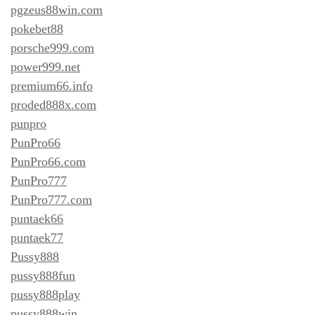
pgzeus88win.com
pokebet88
porsche999.com
power999.net
premium66.info
proded888x.com
punpro
PunPro66
PunPro66.com
PunPro777
PunPro777.com
puntaek66
puntaek77
Pussy888
pussy888fun
pussy888play
pussy888win