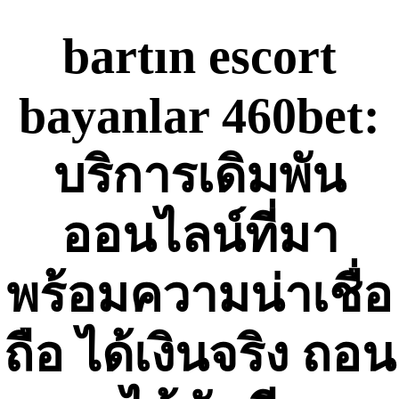
Skip
to
bartın escort
content
bayanlar 460bet:
บริการเดิมพัน
ออนไลน์ที่มา
พร้อมความน่าเชื่อ
ถือ ได้เงินจริง ถอน