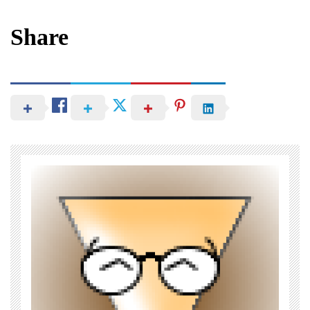
Share