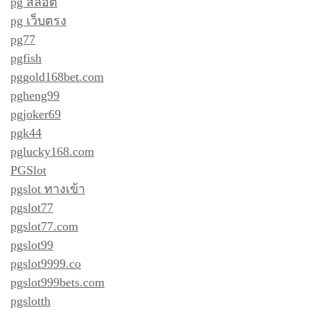
pg สล็อต
pg เว็บตรง
pg77
pgfish
pggold168bet.com
pgheng99
pgjoker69
pgk44
pglucky168.com
PGSlot
pgslot ทางเข้า
pgslot77
pgslot77.com
pgslot99
pgslot9999.co
pgslot999bets.com
pgslotth