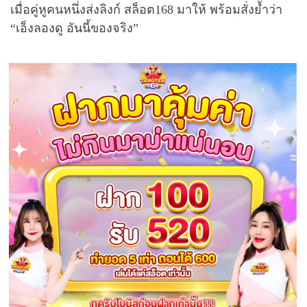
เมื่อคู่หูคนหนึ่งส่งลิงก์ สล็อต168 มาให้ พร้อมสั่งย้ำว่า
“เอ็งลองดู อันนี้ของจริง”