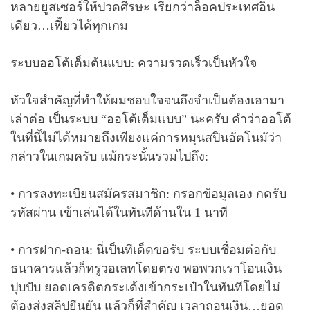
หลายยูสเซอร์ให้ปวดศีรษะ เรียกว่าล็อคประเทศอิน
เดียว…เฟี้ยวได้ทุกเกม
ระบบออโต้เต็มต้นแบบ: ความรวดเร็วเป็นหัวใจ
หัวใจสำคัญที่ทำให้ผมชอบใจจนถึงจำเป็นต้องเอามา
เล่าต่อ เป็นระบบ “ออโต้เต็มแบบ” นะครับ คำว่าออโต้
ในที่นี้ไม่ได้หมายถึงเพียงแค่การหมุนสปินอัตโนมัว่า
กล่าวในเกมครับ แม้กระนั้นรวมไปถึง:
• การลงทะเบียนสมัครสมาชิก: กรอกข้อมูลเอง กดรับ
รหัสผ่าน เข้าเล่นได้ในทันทีด้านใน 1 นาที
• การฝาก-ถอน: นี่เป็นทีเด็ดขอรับ ระบบเชื่อมต่อกับ
ธนาคารแล้วก็ทรูวอเลทโดยตรง พอพวกเราโอนเงิน
ปุบปับ ยอดเครดิตกระเด้งเข้ากระเป๋าในทันทีโดยไม่
ต้องส่งสลิปยืนยัน แล้วก็ที่สำคัญ เวลาถอนเงิน…ยอด