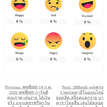
Happy
Sad
Excited
0
%
0
%
0
%
Sleepy
Angry
Surprise
0
%
0
%
0
%
แ
Previous:
พุซซี่888 14 ก.ค.
Next:
188betth webตรง
2026 พุซซี่888 การันตี
รวมเกมคาสิโนออนไลน์
น
คุณภาพ เล่นง่าย ได้เงิน
ยอดฮิต สล็อตแตกง่าย บา
ะ
จริง แจกเพชรฟรีทุกวัน
คาร่าไหลลื่น เล่นได้ตลอด