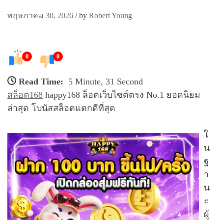
พฤษภาคม 30, 2026
/
by
Robert Young
0
0
Read Time:
5 Minute, 31 Second
สล็อต168
happy168 ล็อตเว็บไซต์ตรง No.1 ยอดนิยม
ล่าสุด โบนัสสล็อตแตกดีที่สุด
ใ
น
ฐ
า
น
ะ
ผู้