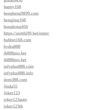
happy168
hengheng9899.com
hengjing168
hongkong456
https://sretthi99.bet/enter/
hubbet168.com
hydra888
ib888pro.bet
ib888pro.bet
infyplus888.com
infyplus888.info
item388.com
Jinda55
Joker123
joker123auto
joker123th