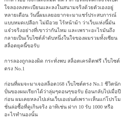
ใจลองลงทะเบียนและลงในสนามจริงด้วยตัวเองอยู่
หลายเดือน วันนี้ผมเลยอยากจะมาแชร์ประสบการณ์
แบบหมดเปลือก ไม่มีอวย ไร้หน้าม้า ว่าเว็บแห่งนี้มัน
แจ๋วจริงอย่างที่เขาว่ากันไหม และเพราะอะไรมันถึง
กลายเป็นเว็บไซต์ลำดับหนึ่งในใจของผมรวมทั้งเซียน
สล็อตยุคนี้ขอรับ
การลองถูกลองผิด กระทั่งพบ สล็อตเครดิตฟรี เว็บไซต์
ตรง No.1
ก่อนที่ผมจะมาเจอสล็อต168 เว็บไซต์ตรง No.1 ชีวิตนัก
ปั่นของผมเรียกได้ว่าลุ่มๆดอนๆขอรับ ย้อนกลับไปเมื่อปี
ก่อน ผมเคยหลงไปเล่นเว็บเอเย่นต์เพราะเห็นแก่โปรโม
ชั่นล่อซื้อที่ดูเกินจริง อาทิเช่น ฝาก 10 รับ 1000 หรือ
อะไรทำนองนั้น