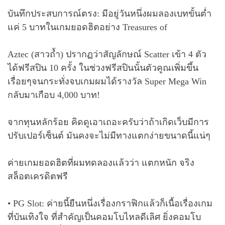
บันทึกประสบการณ์ตรง: มีอยู่วันหนึ่งผมลองเบทขั้นต่ำ
แค่ 5 บาทในเกมยอดฮิตอย่าง Treasures of
Aztec (สาวถ้ำ) ปรากฏว่าสัญลักษณ์ Scatter เข้า 4 ตัว
ได้ฟรีสปิน 10 ครั้ง ในช่วงฟรีสปินนั้นตัวคูณเพิ่มขึ้น
เรื่อยๆจนกระทั่งจบเกมผมได้รางวัล Super Mega Win
กลับมาเกือบ 4,000 บาท!
จากทุนหลักร้อย คิดดูเอาเถอะครับว่าถ้าเกิดเว็บมีการ
ปรับเปอร์เซ็นต์ มันคงจะไม่มีทางแตกง่ายขนาดนี้แน่ๆ
ค่ายเกมยอดฮิตที่ผมทดลองแล้วว่า แตกหนัก จริง
สล็อตเครดิตฟรี
• PG Slot: ค่ายนี้ยืนหนึ่งเรื่องกราฟิกแล้วก็เนื้อเรื่องเกม
ที่บันเทิงใจ ที่สำคัญเป็นคอมโบไหลดีเลิศ ยิ่งคอมโบ