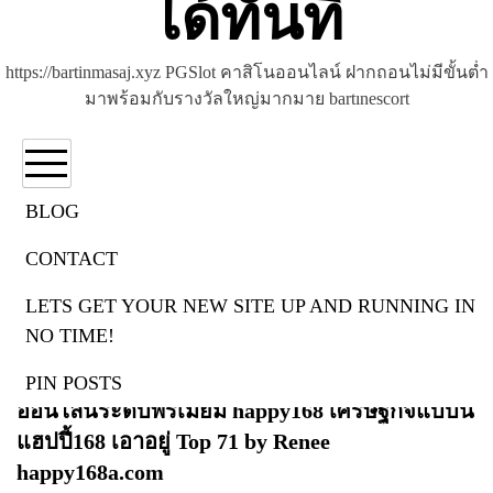
ได้ทันที
https://bartinmasaj.xyz PGSlot คาสิโนออนไลน์ ฝากถอนไม่มีขั้นต่ำ
มาพร้อมกับรางวัลใหญ่มากมาย bartınescort
BLOG
CONTACT
สล็อตเครดิตฟรี
LETS GET YOUR NEW SITE UP AND RUNNING IN
สล็อตเครดิตฟรี 25 May 2569 happy168 ผู้นำเว็บ
NO TIME!
สล็อต ที่ครบเครื่องกว่าใคร ฝากติดต่อกัน 3 วัน รับ
ฟรี 500 ถอนเต็มจำนวน เสียคืนเงิน คาสิโน
PIN POSTS
ออนไลน์ระดับพรีเมี่ยม happy168 เศรษฐกิจแบบนี้
แฮปปี้168 เอาอยู่ Top 71 by Renee
happy168a.com