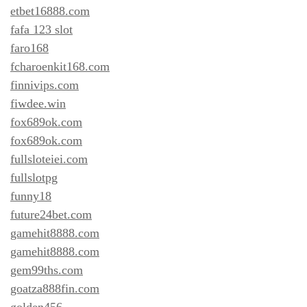
etbet16888.com
fafa 123 slot
faro168
fcharoenkit168.com
finnivips.com
fiwdee.win
fox689ok.com
fox689ok.com
fullsloteiei.com
fullslotpg
funny18
future24bet.com
gamehit8888.com
gamehit8888.com
gem99ths.com
goatza888fin.com
golden456