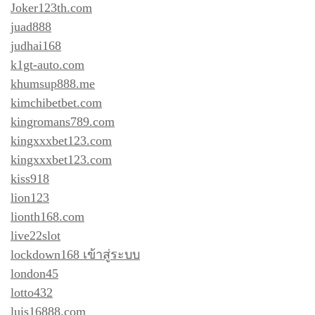
Joker123th.com
juad888
judhai168
k1gt-auto.com
khumsup888.me
kimchibetbet.com
kingromans789.com
kingxxxbet123.com
kingxxxbet123.com
kiss918
lion123
lionth168.com
live22slot
lockdown168 เข้าสู่ระบบ
london45
lotto432
luis16888.com