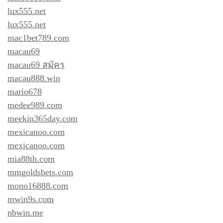
lux555.net
lux555.net
mac1bet789.com
macau69
macau69 สมัคร
macau888.win
mario678
medee989.com
meekin365day.com
mexicanoo.com
mexicanoo.com
mia88th.com
mmgoldsbets.com
mono16888.com
mwin9s.com
nbwin.me