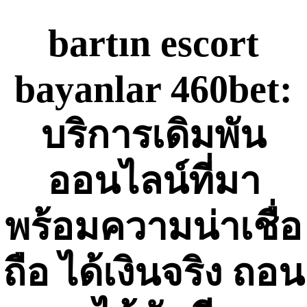
Skip
to
bartın escort
content
bayanlar 460bet:
บริการเดิมพัน
ออนไลน์ที่มา
พร้อมความน่าเชื่อ
ถือ ได้เงินจริง ถอน