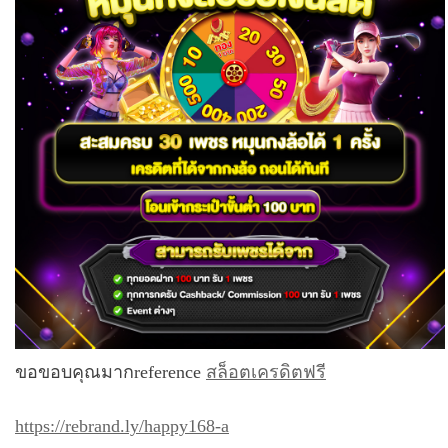
ขอขอบคุณมากreference
สล็อตเครดิตฟรี
https://rebrand.ly/happy168-a