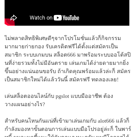
ไม่พลาดสิทธิพิเศษดีๆจากโปรโมชั่นแล้วก็กิจกรรม
มากมายก่ายกอง รับเครดิตฟรีได้ตั้งแต่สมัครเป็น
สมาชิก ระบบเกมบน สล็อต666 มาพร้อมระบบออโต้สปิ
นที่ง่ายรวมทั้งไม่มีอันตราย เล่นเกมได้ง่ายดายมากยิ่ง
ขึ้นอย่างแน่นอนขอรับ ถ้าเกิดคุณพร้อมแล้วล่ะก็ สมัคร
เป็นสมาชิกใหม่ได้แล้ววันนี้ สมัครฟรี ทดลองเลย!
เล่นสล็อตออนไลน์กับ pgslot แบบมืออาชีพ ต้อง
วางแผนอย่างไร?
สำหรับคนไหนกันแน่ที่เข้ามาเล่นเกมกับ alot666 แล้วก็
กำลังมองหาขั้นตอนการเล่นแบบมือโปรอยู่ล่ะก็ ในพาร์