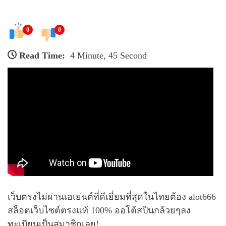
0
0
Read Time:
4 Minute, 45 Second
เว็บตรงไม่ผ่านเอเย่นต์ที่ดีเยี่ยมที่สุดในไทยต้อง alot666
สล็อตเว็บไซต์ตรงแท้ 100% ออโต้สปินกล้วยๆลง
ทะเบียนเป็นสมาชิกเลย!