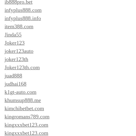
ib888pro.bet
infyplus888.com
infyplus888.info
item388.com
Jinda55
Joker123
joker123auto
joker123th
Joker123th.com
juad888
judhai168
k1gt-auto.com
khumsup888.me
kimchibetbet.com
kingromans789.com
kingxxxbet123.com
kingxxxbet123.com