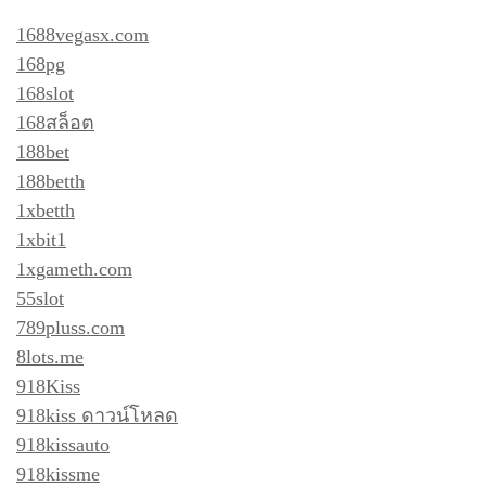
1688vegasx.com
168pg
168slot
168สล็อต
188bet
188betth
1xbetth
1xbit1
1xgameth.com
55slot
789pluss.com
8lots.me
918Kiss
918kiss ดาวน์โหลด
918kissauto
918kissme