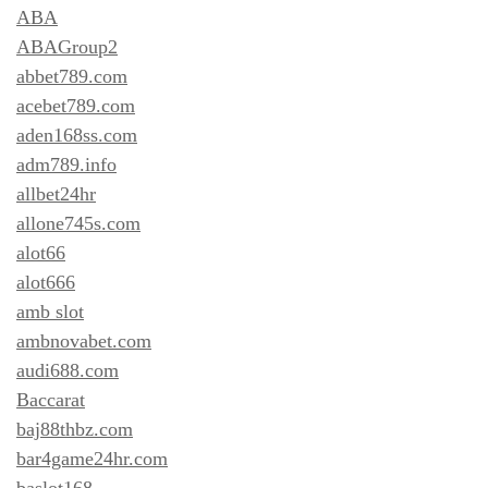
ABA
ABAGroup2
abbet789.com
acebet789.com
aden168ss.com
adm789.info
allbet24hr
allone745s.com
alot66
alot666
amb slot
ambnovabet.com
audi688.com
Baccarat
baj88thbz.com
bar4game24hr.com
baslot168