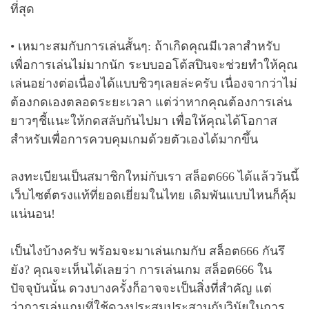
ที่สุด
• เหมาะสมกับการเล่นสั้นๆ: ถ้าเกิดคุณมีเวลาสำหรับ
เพื่อการเล่นไม่มากนัก ระบบออโต้สปินจะช่วยทำให้คุณ
เล่นอย่างต่อเนื่องได้แบบชิวๆเลยล่ะครับ เนื่องจากว่าไม่
ต้องกดเองตลอดระยะเวลา แต่ว่าหากคุณต้องการเล่น
ยาวๆชี้แนะให้กดสลับกันไปมา เพื่อให้คุณได้โอกาส
สำหรับเพื่อการควบคุมเกมด้วยตัวเองได้มากขึ้น
ลงทะเบียนเป็นสมาชิกใหม่กับเรา สล็อต666 ได้แล้ววันนี้
เว็บไซต์ตรงแท้ที่ยอดเยี่ยมในไทย เดิมพันแบบไหนก็คุ้ม
แน่นอน!
เป็นไงบ้างครับ พร้อมจะมาเล่นเกมกับ สล็อต666 กันรึ
ยัง? คุณจะเห็นได้เลยว่า การเล่นเกม สล็อต666 ใน
ปัจจุบันนั้น ดวงบางครั้งก็อาจจะเป็นสิ่งที่สำคัญ แต่
ว่าการเล่นเกมที่ใช้ดวงประสมประสานกับวินัยในการ