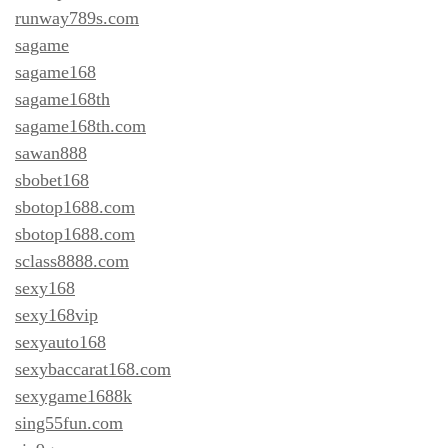
runway789s.com
sagame
sagame168
sagame168th
sagame168th.com
sawan888
sbobet168
sbotop1688.com
sbotop1688.com
sclass8888.com
sexy168
sexy168vip
sexyauto168
sexybaccarat168.com
sexygame1688k
sing55fun.com