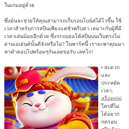
ในเกมอยู่ด้วย
ซึ่งมันจะช่วยให้คุณสามารถเก็บรอบโบนัสได้ไวขึ้น ใช้
เวลาสำหรับการสปินเพียงแค่ชั่วพริบตา เหมาะกับผู้ที่มี
เวลาเล่นน้อยอีกด้วย ซึ่งระบบออโต้สปินบนเว็บตรงไม่
ผ่านเอเย่นต์นั้นดีจังหรือไม่? ในพาร์ทนี้ เราจะพาคุณมา
หาคำตอบไปพร้อมๆกันเลยขอรับ เลทโก!
• สะดวก
และ
ประหยัด
เวลา:
สล็อต666
ใครที่ไม่
ได้อยาก
กดรอบ