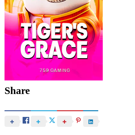
Share