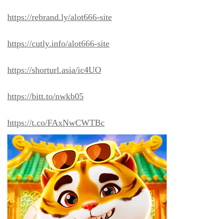
https://rebrand.ly/alot666-site
https://cutly.info/alot666-site
https://shorturl.asia/ic4UO
https://bitt.to/nwkb05
https://t.co/FAxNwCWTBc