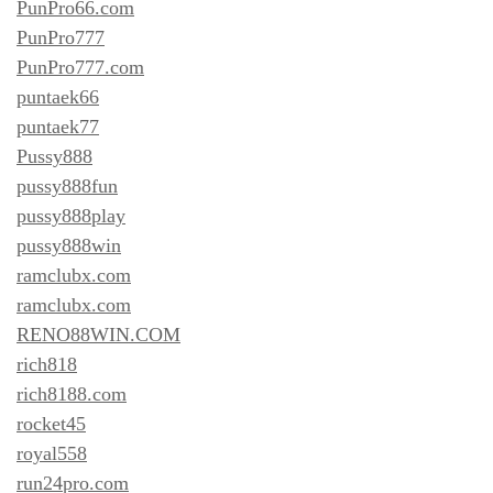
PunPro66.com
PunPro777
PunPro777.com
puntaek66
puntaek77
Pussy888
pussy888fun
pussy888play
pussy888win
ramclubx.com
ramclubx.com
RENO88WIN.COM
rich818
rich8188.com
rocket45
royal558
run24pro.com