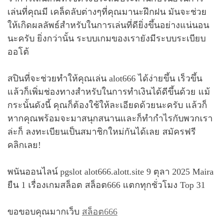
เล่นที่คุณมี เคล็ดลับต่างๆที่คุณมานะฝึกฝน มันจะช่วย
ให้เกิดผลลัพธ์สำหรับในการเล่นที่ดียิ่งขึ้นอย่างแน่นอน
นะครับ ยิ่งกว่านั้น ระบบเกมของเรายังมีระบบระเบียบ
ออโต้
สปินที่จะช่วยทำให้คุณเล่น alot666 ได้ง่ายขึ้น เร็วขึ้น
แล้วก็เพิ่มช่องทางสำหรับในการทำเงินได้ดีขึ้นด้วย แม้
กระนั้นดังนี้ คุณก็ต้องใช้ให้ละเอียดด้วยนะครับ แล้วก็
หากคุณพร้อมจะมาสนุกสนานและก็ทำกำไรกับพวกเรา
ล่ะก็ ลงทะเบียนเป็นสมาชิกใหม่กันได้เลย สมัครฟรี
คลิกเลย!
พนันออนไลน์ pgslot alot666.alott.site 9 ตุลา 2025 Maira
ยืน 1 เรื่องเกมสล็อต สล็อต666 แตกทุกชั่วโมง Top 31
ขอขอบคุณมากเว็บ
สล็อต666