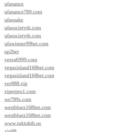
ufanance
ufanance789.com
ufasnake
ufasocietyth.com
ufasocietyth.com
ufawinner99bet.com
up2bet
veera6999.com
vegasisland168bet.com
vegasisland168bet.com
ver888.vip
viperpro1.com
we789s.com
westbluez168bet.com
westbluez168bet.com
www.tuktukth.us
xin88