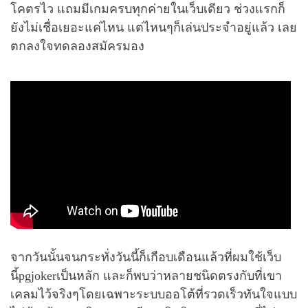
โคตรไว แถมมีเกมครบทุกค่ายในเว็บเดียว ช่วงแรกก็
ยังไม่เชื่อเยอะแค่ไหน แต่ไหนๆก็เล่นประจำอยู่แล้ว เลย
ตกลงใจทดลองสมัครมอง
จากวันนั้นจนกระทั่งวันนี้ก็เกือบเดือนแล้วที่ผมใช้เว็บ
นี้pgjokerเป็นหลัก และก็พบว่าหลายชนิดตรงกับที่เขา
เคลมไว้จริงๆโดยเฉพาะระบบออโต้ที่รวดเร็วทันใจแบบ