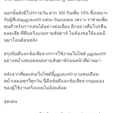
นอกนั้นยังมีโปรรายวัน ฝาก 300 รับเพิ่ม 10% ซึ่งเหมาะ
กับผู้ที่เล่นpgjoker69 แต่ละวันแบบผม เพราะว่าช่วยเพิ่ม
ทุนสำหรับการเล่นได้อย่างต่อเนื่อง อีกอย่างคือโปรคืน
ยอดเสีย ที่คืนจริงแบบรายสัปดาห์ ไม่ต้องขอให้แอดมิ
นมาโอนย้อนหลัง
สรุปข้อดีและข้อเสียจากการใช้งานเว็บไซต์ pgjoker69
อย่างสม่ำเสมอตลอดสามสัปดาห์ก่อนหน้าที่ผ่านมา
หลังจากที่ผมเล่นเว็บไซต์นี้pgjoker69 มาแทบเดือน
สม่ำเสมอทุกวี่ทุกวัน นี่คือข้อดีและข้อเสียจากมุมมอง
ของผู้ใช้งานจริงแบบไม่อ้อมค้อม
จุดเด่น