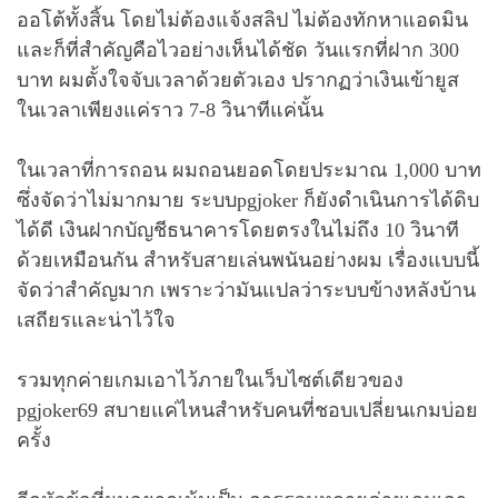
ออโต้ทั้งสิ้น โดยไม่ต้องแจ้งสลิป ไม่ต้องทักหาแอดมิน
และก็ที่สำคัญคือไวอย่างเห็นได้ชัด วันแรกที่ฝาก 300
บาท ผมตั้งใจจับเวลาด้วยตัวเอง ปรากฏว่าเงินเข้ายูส
ในเวลาเพียงแค่ราว 7-8 วินาทีแค่นั้น
ในเวลาที่การถอน ผมถอนยอดโดยประมาณ 1,000 บาท
ซึ่งจัดว่าไม่มากมาย ระบบpgjoker ก็ยังดำเนินการได้ดิบ
ได้ดี เงินฝากบัญชีธนาคารโดยตรงในไม่ถึง 10 วินาที
ด้วยเหมือนกัน สำหรับสายเล่นพนันอย่างผม เรื่องแบบนี้
จัดว่าสำคัญมาก เพราะว่ามันแปลว่าระบบข้างหลังบ้าน
เสถียรและน่าไว้ใจ
รวมทุกค่ายเกมเอาไว้ภายในเว็บไซต์เดียวของ
pgjoker69 สบายแค่ไหนสำหรับคนที่ชอบเปลี่ยนเกมบ่อย
ครั้ง