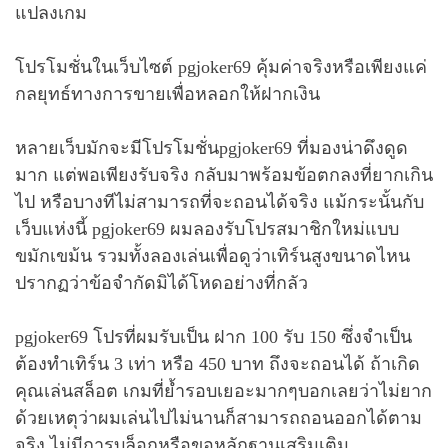
แปลงเกม
โปรโมชั่นในเว็บไซต์ pgjoker69 คุ้มค่าจริงหรือเพียงแค่
กลยุทธ์ทางการขายเพื่อหลอกให้ฝากเงิน
หลายเว็บมักจะมีโปรโมชั่นpgjoker69 ที่มองน่าดึงดูด
มาก แต่พอเพียงรับจริง กลับมาพร้อมข้อตกลงที่ยากเกิน
ไป หรือบางทีไม่สามารถที่จะถอนได้จริง แม้กระนั้นกับ
เว็บแห่งนี้ pgjoker69 ผมลองรับโปรสมาชิกใหม่แบบ
ขมักเขม้น รวมทั้งลองเล่นเพื่อดูว่าเทิร์นสูงขนาดไหน
ปรากฏว่าข้อจำกัดมิได้โหดอย่างที่กลัว
pgjoker69 โปรที่ผมรับเป็น ฝาก 100 รับ 150 ซึ่งจำเป็น
ต้องทำเทิร์น 3 เท่า หรือ 450 บาท ถึงจะถอนได้ ถ้าเกิด
คุณเล่นสล็อต เกมที่ย้ำรอบเยอะมากๆบอกเลยว่าไม่ยาก
ด้วยเหตุว่าผมเล่นไปไม่นานก็สามารถถอนออกได้ตาม
จริง ไม่มีการบล็อกหรือขอหลักฐานเสริมเติม