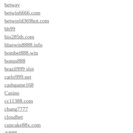
betway
betwin6666.com
betworld369hot.com
bh99
bio285th.com
bluewin8888.info
bombet888.win
bonus888
brazil999 slot
carlo999.net
cashgame168
Casino
cc11388.com
chang7777
cloudbet
cupcake88x.com
dr888