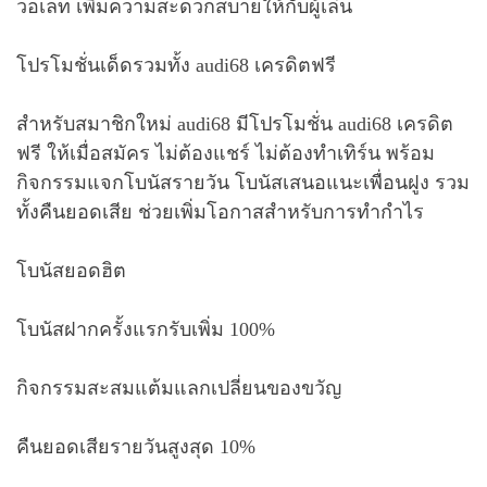
วอเลท เพิ่มความสะดวกสบายให้กับผู้เล่น
โปรโมชั่นเด็ดรวมทั้ง audi68 เครดิตฟรี
สำหรับสมาชิกใหม่ audi68 มีโปรโมชั่น audi68 เครดิต
ฟรี ให้เมื่อสมัคร ไม่ต้องแชร์ ไม่ต้องทำเทิร์น พร้อม
กิจกรรมแจกโบนัสรายวัน โบนัสเสนอแนะเพื่อนฝูง รวม
ทั้งคืนยอดเสีย ช่วยเพิ่มโอกาสสำหรับการทำกำไร
โบนัสยอดฮิต
โบนัสฝากครั้งแรกรับเพิ่ม 100%
กิจกรรมสะสมแต้มแลกเปลี่ยนของขวัญ
คืนยอดเสียรายวันสูงสุด 10%