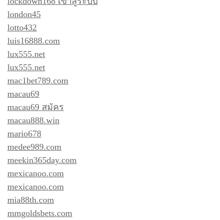
lockdown168 เข้าสู่ระบบ
london45
lotto432
luis16888.com
lux555.net
lux555.net
mac1bet789.com
macau69
macau69 สมัคร
macau888.win
mario678
medee989.com
meekin365day.com
mexicanoo.com
mexicanoo.com
mia88th.com
mmgoldsbets.com