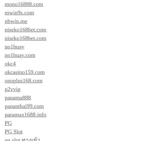
mono16888.com
mwin9s.com
nbwin.me
niseko168bet.com
niseko168bet.com
no1huay
no1huay.com
okc4
okcasino159.com
onoplus168.com
p2vvip
panama888
pananthai99.com
paramax1688.info
PG
PG Slot
pg slot ทางเข้า