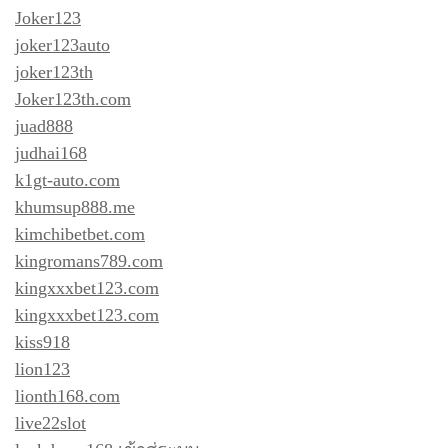
Joker123
joker123auto
joker123th
Joker123th.com
juad888
judhai168
k1gt-auto.com
khumsup888.me
kimchibetbet.com
kingromans789.com
kingxxxbet123.com
kingxxxbet123.com
kiss918
lion123
lionth168.com
live22slot