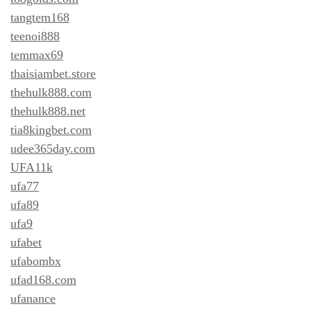
tangtem168
teenoi888
temmax69
thaisiambet.store
thehulk888.com
thehulk888.net
tia8kingbet.com
udee365day.com
UFA11k
ufa77
ufa89
ufa9
ufabet
ufabombx
ufad168.com
ufanance