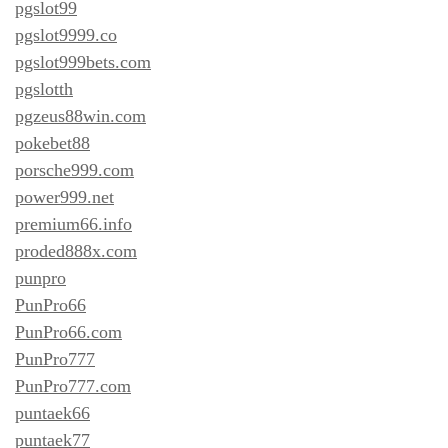
pgslot99
pgslot9999.co
pgslot999bets.com
pgslotth
pgzeus88win.com
pokebet88
porsche999.com
power999.net
premium66.info
proded888x.com
punpro
PunPro66
PunPro66.com
PunPro777
PunPro777.com
puntaek66
puntaek77