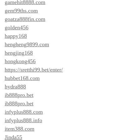
gamehit8888.com
gem99ths.com
goatza888fin.com
golden456
happy168
hengheng9899.com
hengjing168
hongkong456
https://sretthi99.bet/enter/
hubbet168.com
hydra888
ib888pro.bet
ib888pro.bet
infyplus888.com
infyplus888.info
item388.com
Jinda55