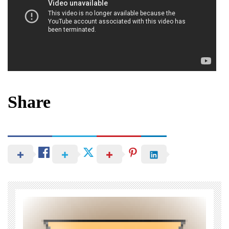
Share