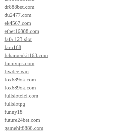
dr888bet.com
du2477.com
ek4567.com
etbet16888.com
fafa 123 slot
faro168
fcharoenkit168.com
finnivips.com
fiwdee.win
fox689ok.com
fox689ok.com
fullsloteiei.com
fullslotpg
funny18
future24bet.com
gamehit8888.com