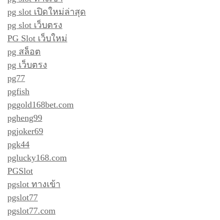
pg slot เปิดใหม่ล่าสุด
pg slot เว็บตรง
PG Slot เว็บใหม่
pg สล็อต
pg เว็บตรง
pg77
pgfish
pggold168bet.com
pgheng99
pgjoker69
pgk44
pglucky168.com
PGSlot
pgslot ทางเข้า
pgslot77
pgslot77.com