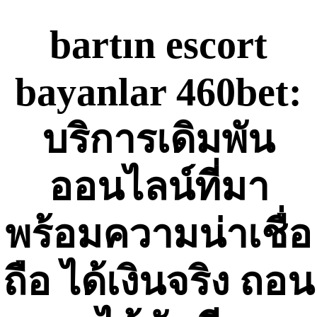
Skip
to
bartın escort
content
bayanlar 460bet:
บริการเดิมพัน
ออนไลน์ที่มา
พร้อมความน่าเชื่อ
ถือ ได้เงินจริง ถอน