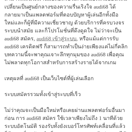
เปลี่ยนเป็นศูนย์กลางของความรื่นเริงใจ audi68 ได้
กลายมาเป็นแพลตฟอร์มที่ตอบปัญหาผู้เล่นอีกทั้งมือ
ใหม่และก็ผู้ที่มีความเชี่ยวชาญ ด้วยบริการที่ครบวงจร
ระบบนำสมัย และก็โปรโมชั่นที่ดึงดูดใจ ไม่ว่าจะเป็น
audi68 สมัคร,
audi68 เข้าสู่ระบบ
, หรือแม้แต่การรับ
audi68 เครดิตฟรี ก็สามารถทำเป็นง่ายเพียงแค่ไม่กี่คลิก
บทความนี้จะพาคุณเจาะลึกทุกมุมของ audi68 เพื่อคุณ
ไม่พลาดทุกโอกาสสำหรับการสร้างรายได้จากเกม
เหตุผลที่ audi68 เป็นเว็บไซต์ที่ผู้เล่นเลือก
ระบบสมัครรวมทั้งเข้าสู่ระบบที่เร็ว
ไม่ว่าคุณจะเป็นมือใหม่หรือเคยผ่านแพลตฟอร์มอื่นมา
ก่อน การ audi68 สมัคร ใช้เวลาเพียงไม่ถึง 1 นาทีด้วย
ระบบอัตโนมัติ รองรับทั้งยังเบอร์โทรศัพท์เคลื่อนที่แล้ว