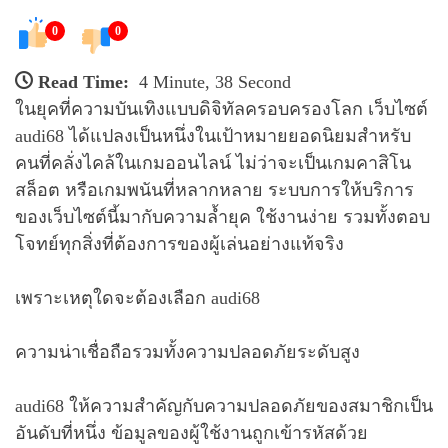
0
0
Read Time:
4 Minute, 38 Second
ในยุคที่ความบันเทิงแบบดิจิทัลครอบครองโลก เว็บไซต์
audi68 ได้แปลงเป็นหนึ่งในเป้าหมายยอดนิยมสำหรับ
คนที่คลั่งไคล้ในเกมออนไลน์ ไม่ว่าจะเป็นเกมคาสิโน
สล็อต หรือเกมพนันที่หลากหลาย ระบบการให้บริการ
ของเว็บไซต์นี้มากับความล้ำยุค ใช้งานง่าย รวมทั้งตอบ
โจทย์ทุกสิ่งที่ต้องการของผู้เล่นอย่างแท้จริง
เพราะเหตุใดจะต้องเลือก audi68
ความน่าเชื่อถือรวมทั้งความปลอดภัยระดับสูง
audi68 ให้ความสำคัญกับความปลอดภัยของสมาชิกเป็น
อันดับที่หนึ่ง ข้อมูลของผู้ใช้งานถูกเข้ารหัสด้วย