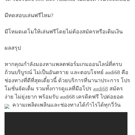
มีทดสอบเล่นฟรีไหม?
มีโหมดเดโมให้เล่นฟรีโดยไม่ต้องสมัครหรือเติมเงิน
ผลสรุป
หากคุณกำลังมองหาแพลตฟอร์มเกมออนไลน์ที่ครบ
ถ้วนบริบูรณ์ ไม่เป็นอันตราย และตอบโจทย์ audi68 คือ
ช่องทางที่ดีที่สุดเดี๋ยวนี้ ด้วยบริการที่นานาประการ โปร
โมชั่นจัดเต็ม รวมทั้งการดูแลที่มือโปร
audi68
สมัคร
ง่าย ไม่ยุ่งยาก พร้อมรับ audi68 เครดิตฟรี ไปต่อยอด
ความเพลิดเพลินและช่องทางได้กำไรได้ทุกวี่วัน