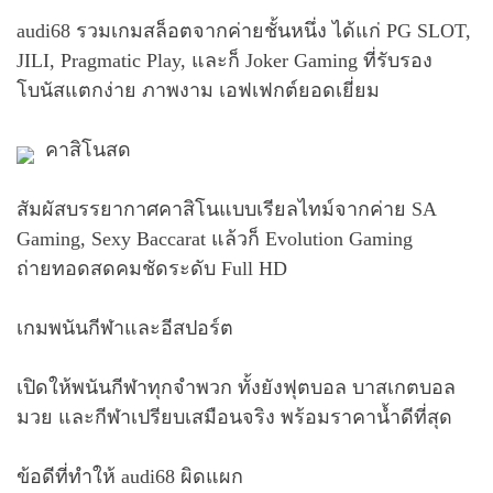
audi68 รวมเกมสล็อตจากค่ายชั้นหนึ่ง ได้แก่ PG SLOT,
JILI, Pragmatic Play, และก็ Joker Gaming ที่รับรอง
โบนัสแตกง่าย ภาพงาม เอฟเฟกต์ยอดเยี่ยม
คาสิโนสด
สัมผัสบรรยากาศคาสิโนแบบเรียลไทม์จากค่าย SA
Gaming, Sexy Baccarat แล้วก็ Evolution Gaming
ถ่ายทอดสดคมชัดระดับ Full HD
เกมพนันกีฬาและอีสปอร์ต
เปิดให้พนันกีฬาทุกจำพวก ทั้งยังฟุตบอล บาสเกตบอล
มวย และกีฬาเปรียบเสมือนจริง พร้อมราคาน้ำดีที่สุด
ข้อดีที่ทำให้ audi68 ผิดแผก