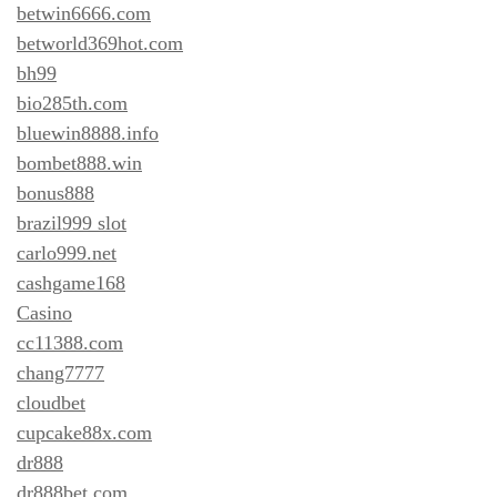
betwin6666.com
betworld369hot.com
bh99
bio285th.com
bluewin8888.info
bombet888.win
bonus888
brazil999 slot
carlo999.net
cashgame168
Casino
cc11388.com
chang7777
cloudbet
cupcake88x.com
dr888
dr888bet.com