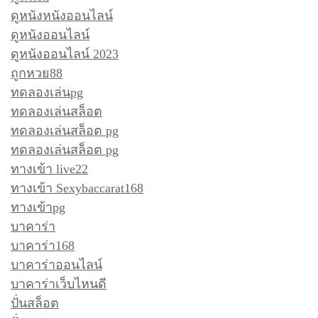
ดูหนังหนังออนไลน์
ดูหนังออนไลน์
ดูหนังออนไลน์ 2023
ถูกหวย88
ทดลองเล่นpg
ทดลองเล่นสล็อต
ทดลองเล่นสล็อต pg
ทดลองเล่นสล็อต pg
ทางเข้า live22
ทางเข้า Sexybaccarat168
ทางเข้าpg
บาคาร่า
บาคาร่า168
บาคาร่าออนไลน์
บาคาร่าเว็บไหนดี
ปั่นสล็อต