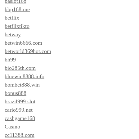
baslot168
bbp168.me
betflix
betflixtikto
betway
betwin6666.com
betworld369hot.com
bh99
bio285th.com
bluewin8888.info
bombet888.win
bonus888
brazil999 slot
carlo999.net
cashgame168
Casino
cc11388.com