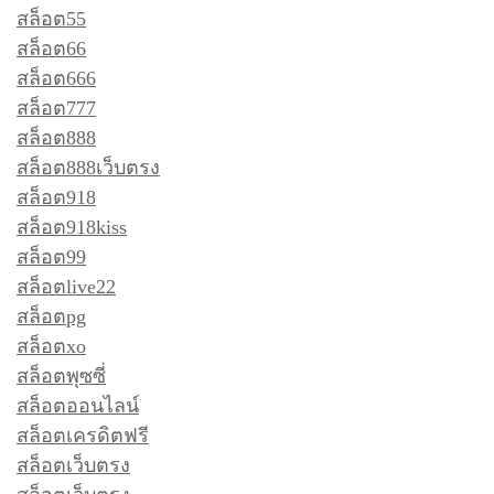
สล็อต55
สล็อต66
สล็อต666
สล็อต777
สล็อต888
สล็อต888เว็บตรง
สล็อต918
สล็อต918kiss
สล็อต99
สล็อตlive22
สล็อตpg
สล็อตxo
สล็อตพุซซี่
สล็อตออนไลน์
สล็อตเครดิตฟรี
สล็อตเว็บตรง