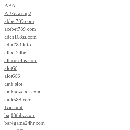
ABA
ABAGroup2
abbet789.com
acebet789.com
aden168ss.com
adm789.info
allbet24hr
allone745s.com
alot66
alot666
amb slot
ambnovabet.com
audi688.com
Baccarat
baj88thbz.com
bar4game24hr.com