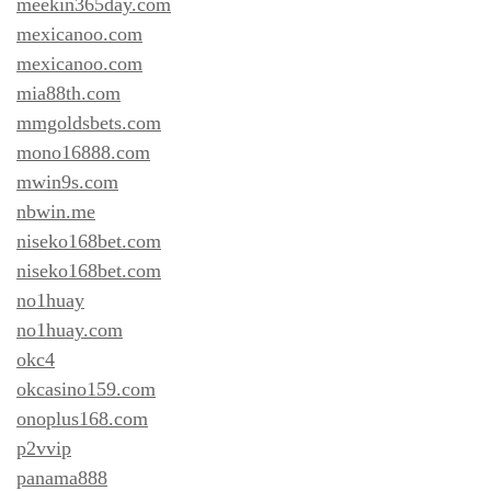
meekin365day.com
mexicanoo.com
mexicanoo.com
mia88th.com
mmgoldsbets.com
mono16888.com
mwin9s.com
nbwin.me
niseko168bet.com
niseko168bet.com
no1huay
no1huay.com
okc4
okcasino159.com
onoplus168.com
p2vvip
panama888