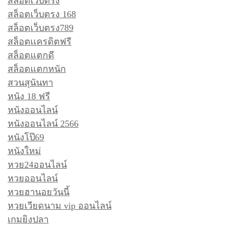
สล็อตเว็บตรง
สล็อตเว็บตรง 168
สล็อตเว็บตรง789
สล็อตเเครดิตฟรี
สล็อตแตกดี
สล็อตแตกหนัก
สวนสุนันทา
หนัง 18 ฟรี
หนังออนไลน์
หนังออนไลน์ 2566
หนังโป๊69
หนังใหม่
หวย24ออนไลน์
หวยออนไลน์
หวยฮานอยวันนี้
หวยเวียดนาม vip ออนไลน์
เกมยิงปลา