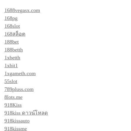
1688vegasx.com
168pg
168slot
168สล็อต
188bet
188betth
1xbetth
1xbit1
1xgameth.com
55slot
789pluss.com
8lots.me
918Kiss
918kiss ดาวน์โหลด
918kissauto
918kissme