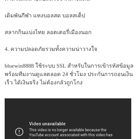
เดิมพันกีฬา แทงบอลสด บอลสเต็ป
สลากกินแบ่งไทย ลอตเตอรี่เมืองนอก
4. ความปลอดภัยรวมทั้งความน่าวางใจ
bluewin8888 ใช้ระบบ SSL สำหรับในการเข้ารหัสข้อมูล
พร้อมทีมงานดูแลตลอด 24 ชั่วโมง ประกันการถอนเงิน
เร็ว ได้เงินจริง ไม่ต้องกลัวถูกโกง