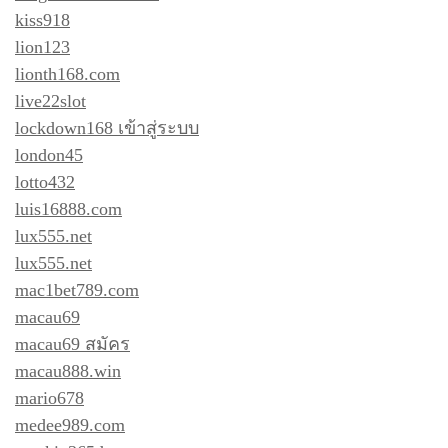
kiss918
lion123
lionth168.com
live22slot
lockdown168 เข้าสู่ระบบ
london45
lotto432
luis16888.com
lux555.net
lux555.net
mac1bet789.com
macau69
macau69 สมัคร
macau888.win
mario678
medee989.com