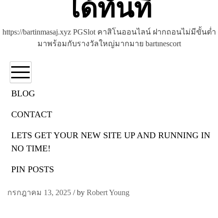
ได้ทันที
https://bartinmasaj.xyz PGSlot คาสิโนออนไลน์ ฝากถอนไม่มีขั้นต่ำ
มาพร้อมกับรางวัลใหญ่มากมาย bartınescort
BLOG
CONTACT
bluewin8888.info
LETS GET YOUR NEW SITE UP AND RUNNING IN
bluewin8888 22 สิงหาคม bluewin8888 เข้าสู่
NO TIME!
ระบบ เปิดให้เล่นตลอด 24 ชั่วโมงไม่มีขั้นต่ำกำไร
เข้าทุกวันแน่นอน Top 57 by Gina
PIN POSTS
กรกฎาคม 13, 2025
/
by
Robert Young