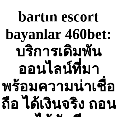
Skip
to
bartın escort
content
bayanlar 460bet:
บริการเดิมพัน
ออนไลน์ที่มา
พร้อมความน่าเชื่อ
ถือ ได้เงินจริง ถอน