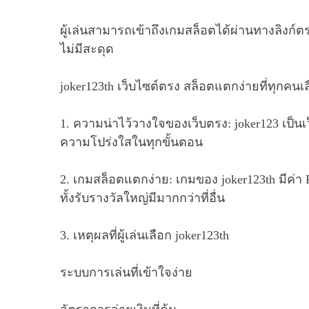
ผู้เล่นสามารถเข้าถึงเกมสล็อตได้ผ่านทางลิงก์ตรง
ไม่มีสะดุด
joker123th เว็บไซต์ตรง สล็อตแตกง่ายที่ทุกคนเล
1. ความน่าไว้วางใจของเว็บตรง: joker123 เป็นเ
ความโปร่งใสในทุกขั้นตอน
2. เกมสล็อตแตกง่าย: เกมของ joker123th มีค่
ทั้งรับรางวัลใหญ่มีมากกว่าที่อื่น
3. เหตุผลที่ผู้เล่นเลือก joker123th
ระบบการเล่นที่เข้าใจง่าย