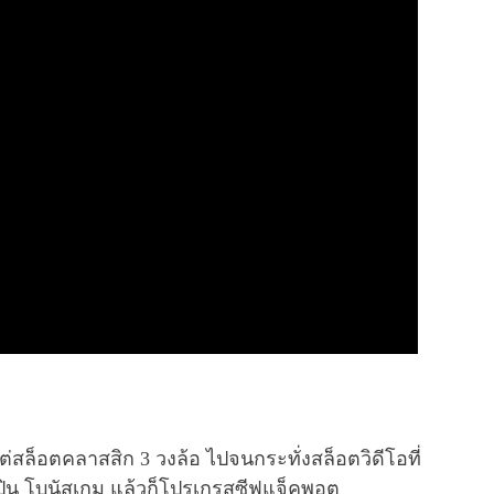
่สล็อตคลาสสิก 3 วงล้อ ไปจนกระทั่งสล็อตวิดีโอที่
ีสปิน โบนัสเกม แล้วก็โปรเกรสซีฟแจ็คพอต