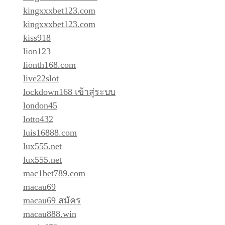
kingxxxbet123.com
kingxxxbet123.com
kiss918
lion123
lionth168.com
live22slot
lockdown168 เข้าสู่ระบบ
london45
lotto432
luis16888.com
lux555.net
lux555.net
mac1bet789.com
macau69
macau69 สมัคร
macau888.win