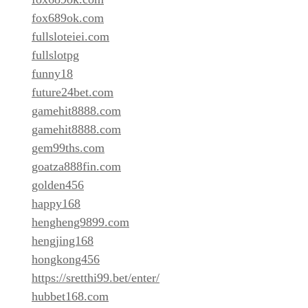
fox689ok.com
fullsloteiei.com
fullslotpg
funny18
future24bet.com
gamehit8888.com
gamehit8888.com
gem99ths.com
goatza888fin.com
golden456
happy168
hengheng9899.com
hengjing168
hongkong456
https://sretthi99.bet/enter/
hubbet168.com