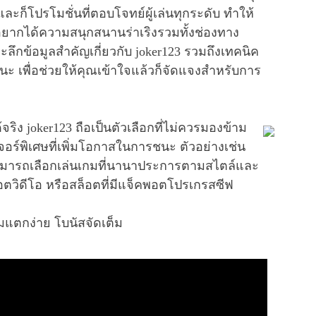
ะก็โปรโมชั่นที่ตอบโจทย์ผู้เล่นทุกระดับ ทำให้
อยากได้ความสนุกสนานร่าเริงรวมทั้งช่องทาง
ลึกข้อมูลสำคัญเกี่ยวกับ joker123 รวมถึงเทคนิค
ะ เพื่อช่วยให้คุณเข้าใจแล้วก็จัดแจงสำหรับการ
ริง joker123 ถือเป็นตัวเลือกที่ไม่ควรมองข้าม
เจอร์พิเศษที่เพิ่มโอกาสในการชนะ ตัวอย่างเช่น
่นสามารถเลือกเล่นเกมที่นานาประการตามสไตล์และ
ตวิดีโอ หรือสล็อตที่มีแจ็คพอตโปรเกรสซีฟ
มแตกง่าย โบนัสจัดเต็ม