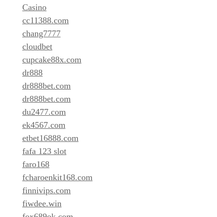
Casino
cc11388.com
chang7777
cloudbet
cupcake88x.com
dr888
dr888bet.com
dr888bet.com
du2477.com
ek4567.com
etbet16888.com
fafa 123 slot
faro168
fcharoenkit168.com
finnivips.com
fiwdee.win
fox689ok.com