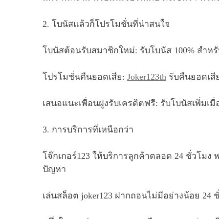
2. โบนัสแล้วก็โปรโมชั่นที่น่าสนใจ
โบนัสต้อนรับสมาชิกใหม่: รับโบนัส 100% สำหร
โปรโมชั่นคืนยอดเสีย:
Joker123th
รับคืนยอดเสี
เสนอแนะเพื่อนฝูงรับเครดิตฟรี: รับโบนัสเพิ่มเม
3. การบริการที่เหนือกว่า
โจ๊กเกอร์123 ให้บริการลูกค้าตลอด 24 ชั่วโมง 
ปัญหา
เล่นสล็อต joker123 ฝากถอนไม่มีอย่างน้อย 24 ช