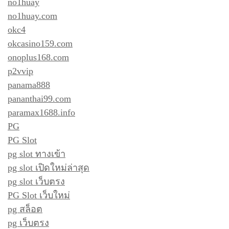
no1huay
no1huay.com
okc4
okcasino159.com
onoplus168.com
p2vvip
panama888
pananthai99.com
paramax1688.info
PG
PG Slot
pg slot ทางเข้า
pg slot เปิดใหม่ล่าสุด
pg slot เว็บตรง
PG Slot เว็บใหม่
pg สล็อต
pg เว็บตรง