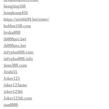
hengjing168
hongkong456
https://sretthi99.bet/enter/
hubbet168.com
hydra888
ib888pro.bet
ib888pro.bet
infyplus888.com
infyplus888.info
item388.com
Jinda55
Joker123
joker123auto
joker123th
Joker123th.com
juad888