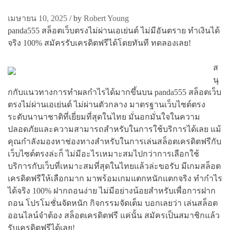
เมษายน 10, 2025
/
by
Robert Young
panda555 สล็อตเว็บตรงไม่ผ่านเอเย่นต์ ไม่มีอันตราย ทำเงินได้
จริง 100% สมัครรับเครดิตฟรีได้โดยทันที ทดลองเลย!
ส
นุ
กกับแนวทางการทำผลกำไรได้มากขึ้นบน panda555 สล็อตเว็บ
ตรงไม่ผ่านเอเย่นต์ ไม่ผ่านตัวกลาง มาตรฐานเว็บไซต์ตรง
ระดับนานาชาติที่เยี่ยมที่สุดในไทย มั่นอกมั่นใจในความ
ปลอดภัยและความสามารถสำหรับในการใช้บริการได้เลย แม้
คุณกำลังมองหาช่องทางสำหรับในการเล่นสล็อตเครดิตฟรีกับ
เว็บไซต์ตรงล่ะก็ ไม่มีอะไรเหมาะสมไปกว่าการเลือกใช้
บริการกับเว็บที่เหมาะสมที่สุดในไทยแล้วล่ะขอรับ มีเกมสล็อต
เครดิตฟรีให้เลือกมาก มาพร้อมเกมแตกหนักแตกจริง ทำกำไร
ได้จริง 100% ฝากถอนง่าย ไม่มีอย่างน้อยสำหรับเพื่อการฝาก
ถอน โปรโมชั่นจัดหนัก กิจกรรมจัดเต็ม บอกเลยว่า เล่นสล็อต
ออนไลน์จำต้อง สล็อตเครดิตฟรี แค่นั้น สมัครเป็นสมาชิกแล้ว
รับเครดิตฟรีได้เลย!