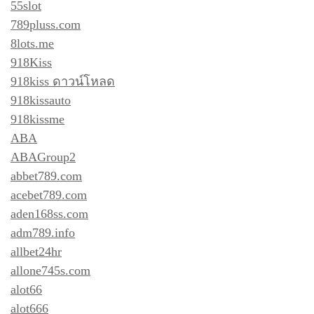
55slot
789pluss.com
8lots.me
918Kiss
918kiss ดาวน์โหลด
918kissauto
918kissme
ABA
ABAGroup2
abbet789.com
acebet789.com
aden168ss.com
adm789.info
allbet24hr
allone745s.com
alot66
alot666