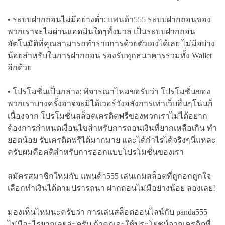
• ระบบฝากถอนไม่มีอย่างต่ำ:
แพนด้า555
ระบบฝากถอนของ
พวกเราจะไม่ผ่านแอดมินใดๆทั้งมวล เป็นระบบฝากถอน
อัตโนมัติที่คุณสามารถทำรายการด้วยตัวเองได้เลย ไม่มีอย่าง
น้อยสำหรับในการฝากถอน รองรับทุกธนาคารรวมทั้ง Wallet
อีกด้วย
• โปรโมชั่นเป็นกลาง: พิจารณาไหมขอรับว่า โปรโมชั่นของ
พวกเราบางครั้งอาจจะมิได้เวอร์วังอลังการเท่าเว็บอื่นๆโน่นก็
เนื่องจาก โปรโมชั่นสล็อตเครดิตฟรีของพวกเราไม่ได้อยาก
ต้องการกำหนดเงื่อนไขสำหรับการถอนเงินที่ยากเหลือเกิน ทำ
ยอดน้อย รับเครดิตฟรีได้มากมาย และได้กำไรได้จริงๆนี่แหละ
ครับผมคือคติสำหรับการออกแบบโปรโมชั่นของเรา
สมัครสมาชิกใหม่กับ แพนด้า555 เล่นเกมสล็อตที่ถูกอกถูกใจ
เลือกทำเงินได้ตามปรารถนา ฝากถอนไม่มีอย่างน้อย ลองเลย!
มองเห็นไหมนะครับว่า การเล่นสล็อตออนไลน์กับ panda555
ไม่มีอะไรยากเลยล่ะครับ ถ้าคุณจะใช้ประโยชน์จากเครดิตที่