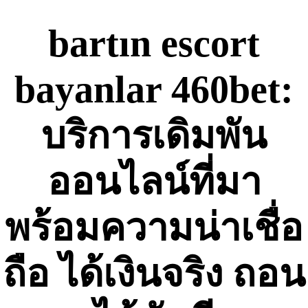
Skip
to
bartın escort
content
bayanlar 460bet:
บริการเดิมพัน
ออนไลน์ที่มา
พร้อมความน่าเชื่อ
ถือ ได้เงินจริง ถอน