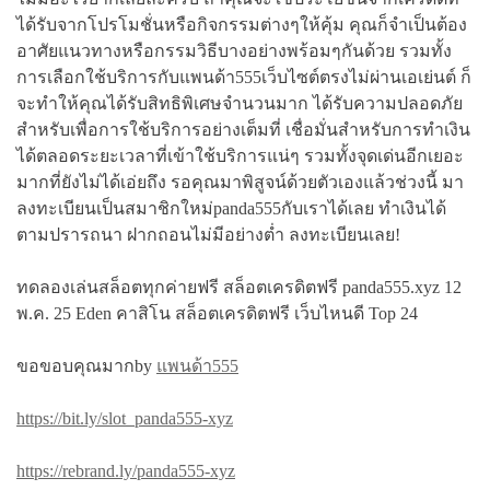
ได้รับจากโปรโมชั่นหรือกิจกรรมต่างๆให้คุ้ม คุณก็จำเป็นต้อง
อาศัยแนวทางหรือกรรมวิธีบางอย่างพร้อมๆกันด้วย รวมทั้ง
การเลือกใช้บริการกับแพนด้า555เว็บไซต์ตรงไม่ผ่านเอเย่นต์ ก็
จะทำให้คุณได้รับสิทธิพิเศษจำนวนมาก ได้รับความปลอดภัย
สำหรับเพื่อการใช้บริการอย่างเต็มที่ เชื่อมั่นสำหรับการทำเงิน
ได้ตลอดระยะเวลาที่เข้าใช้บริการแน่ๆ รวมทั้งจุดเด่นอีกเยอะ
มากที่ยังไม่ได้เอ่ยถึง รอคุณมาพิสูจน์ด้วยตัวเองแล้วช่วงนี้ มา
ลงทะเบียนเป็นสมาชิกใหม่panda555กับเราได้เลย ทำเงินได้
ตามปรารถนา ฝากถอนไม่มีอย่างต่ำ ลงทะเบียนเลย!
ทดลองเล่นสล็อตทุกค่ายฟรี สล็อตเครดิตฟรี panda555.xyz 12
พ.ค. 25 Eden คาสิโน สล็อตเครดิตฟรี เว็บไหนดี Top 24
ขอขอบคุณมากby
แพนด้า555
https://bit.ly/slot_panda555-xyz
https://rebrand.ly/panda555-xyz