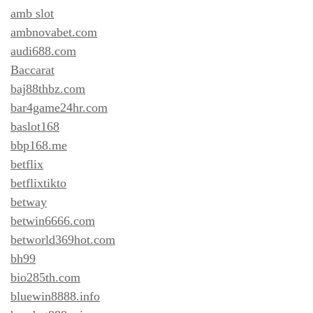
amb slot
ambnovabet.com
audi688.com
Baccarat
baj88thbz.com
bar4game24hr.com
baslot168
bbp168.me
betflix
betflixtikto
betway
betwin6666.com
betworld369hot.com
bh99
bio285th.com
bluewin8888.info