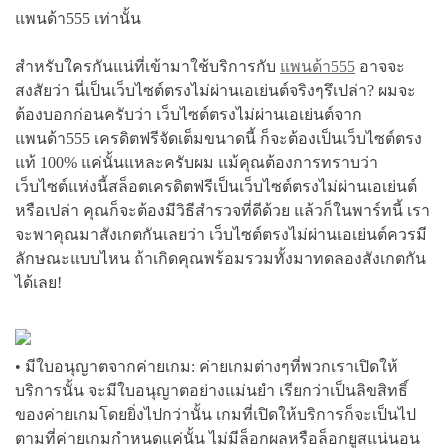
แพนด้า555 เท่านั้น
สำหรับใครกันแน่ที่เข้ามาใช้บริการกับ
แพนด้า555
อาจจะ
สงสัยว่า นี่เป็นเว็บไซต์ตรงไม่ผ่านเอเย่นต์จริงๆรึเปล่า? ผมจะ
ต้องบอกก่อนครับว่า เว็บไซต์ตรงไม่ผ่านเอเย่นต์จาก
แพนด้า555 เครดิตฟรีจัดเต็มขนาดนี้ ก็จะต้องเป็นเว็บไซต์ตรง
แท้ 100% แค่นั้นแหละครับผม แม้คุณต้องการทราบว่า
เว็บไซต์แห่งนี้สล็อตเครดิตฟรีเป็นเว็บไซต์ตรงไม่ผ่านเอเย่นต์
หรือเปล่า คุณก็จะต้องมีวิธีสำรวจที่ดีด้วย แล้วก็ในพาร์ทนี้ เรา
จะพาคุณมาสังเกตกันเลยว่า เว็บไซต์ตรงไม่ผ่านเอเย่นต์ควรมี
ลักษณะแบบไหน ถ้าเกิดคุณพร้อมรวมทั้งมาทดลองสังเกตกัน
ได้เลย!
• มีใบอนุญาตจากค่ายเกม: ค่ายเกมต่างๆที่พวกเราเปิดให้
บริการนั้น จะมีใบอนุญาตอย่างแม่นยำ เรียกว่าเป็นลิขสิทธิ์
ของค่ายเกมโดยยิ่งไปกว่านั้น เกมที่เปิดให้บริการก็จะเป็นไป
ตามที่ค่ายเกมกำหนดแค่นั้น ไม่มีล็อกผลหรือล็อกยูสแน่นอน