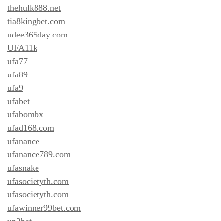
thehulk888.net
tia8kingbet.com
udee365day.com
UFA11k
ufa77
ufa89
ufa9
ufabet
ufabombx
ufad168.com
ufanance
ufanance789.com
ufasnake
ufasocietyth.com
ufasocietyth.com
ufawinner99bet.com
up2bet