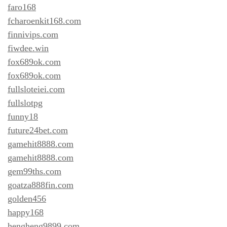
faro168
fcharoenkit168.com
finnivips.com
fiwdee.win
fox689ok.com
fox689ok.com
fullsloteiei.com
fullslotpg
funny18
future24bet.com
gamehit8888.com
gamehit8888.com
gem99ths.com
goatza888fin.com
golden456
happy168
hengheng9899.com