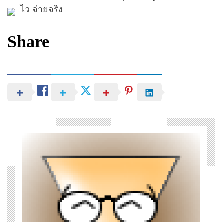
ไว จ่ายจริง
Share