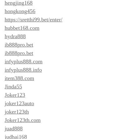
hengjing168
hongkong456
https://sretthi99.bet/enter/
hubbet168.com
hydra888
ib888pro.bet
ib888pro.bet
infyplus888.com
infyplus888.info
item388.com
Jinda55
Joker123
joker123auto
joker123th
Joker123th.com
juad888
judhai168