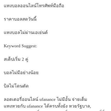
แทงบอลออนไลน์โทรศัพท์มือถือ
ราคาบอลสดวันนี้
แทงบอลไม่ผ่านเอเย่นต์​
Keyword Suggest:
สเต็ปเริ่ม 2 คู่
บอลไม่มีอย่างน้อย
บิลไม่โดนตัด​
ลอตเตอรี่ออนไลน์ ufanance ไม่มีอั้น จ่ายเต็ม
แทงหวยกับ ufanance ได้ครบทั้งยัง หวยรัฐบาล,