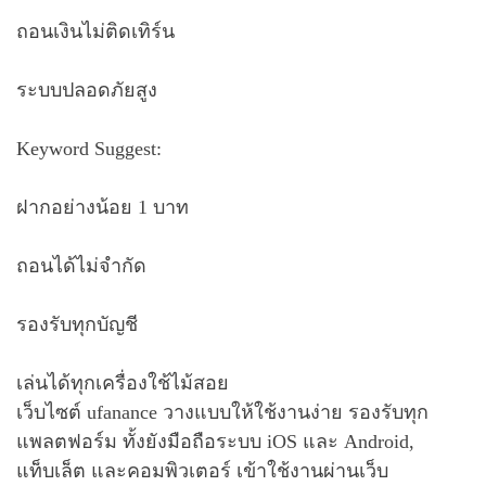
ถอนเงินไม่ติดเทิร์น
ระบบปลอดภัยสูง​
Keyword Suggest:
ฝากอย่างน้อย 1 บาท
ถอนได้ไม่จำกัด
รองรับทุกบัญชี​
เล่นได้ทุกเครื่องใช้ไม้สอย
เว็บไซต์ ufanance วางแบบให้ใช้งานง่าย รองรับทุก
แพลตฟอร์ม ทั้งยังมือถือระบบ iOS และ Android,
แท็บเล็ต และคอมพิวเตอร์ เข้าใช้งานผ่านเว็บ