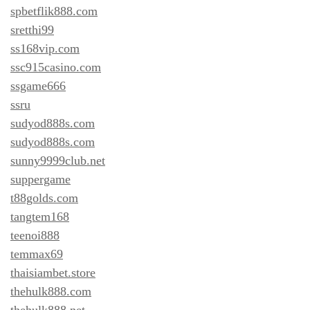
spbetflik888.com
sretthi99
ss168vip.com
ssc915casino.com
ssgame666
ssru
sudyod888s.com
sudyod888s.com
sunny9999club.net
suppergame
t88golds.com
tangtem168
teenoi888
temmax69
thaisiambet.store
thehulk888.com
thehulk888.net