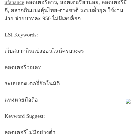
ufanance
ลอตเตอรี่ลาว, ลอตเตอรี่ฮานอย, ลอตเตอรี่ยี่
กี, สลากกินแบ่งหุ้นไทย-ต่างชาติ ระบบล้ำยุค ใช้งาน
ง่าย จ่ายบาทละ 950 ไม่มีเลขล็อก​
LSI Keywords:
เว็บสลากกินแบ่งออนไลน์ครบวงจร
ลอตเตอรี่วอเลท
ระบบลอตเตอรี่อัตโนมัติ
แทงหวยมือถือ​
Keyword Suggest:
ลอตเตอรี่ไม่มีอย่างต่ำ