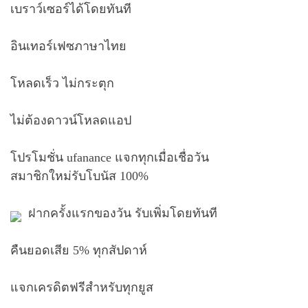
เบราว์เซอร์ได้โดยทันที​
อินเทอร์เฟซภาษาไทย
โหลดเร็ว ไม่กระตุก
ไม่ต้องดาวน์โหลดแอป​
โปรโมชั่น ufanance แจกทุกเมื่อเชื่อวัน
สมาชิกใหม่รับโบนัส 100%
ฝากครั้งแรกของวัน รับเพิ่มโดยทันที
คืนยอดเสีย 5% ทุกสัปดาห์
แจกเครดิตฟรีสำหรับทุกยูส