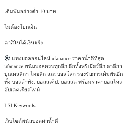
เดิมพันอย่างต่ำ 10 บาท
ไม่ต้องโยกเงิน
คาสิโนได้เงินจริง​
แทงบอลออนไลน์ ufanance ราคาน้ำดีที่สุด
ufanance พนันบอลครบทุกลีก อีกทั้งพรีเมียร์ลีก ลาลีกา
บุนเดสลีกา ไทยลีก และบอลโลก รองรับการเดิมพันอีก
ทั้ง บอลลำพัง, บอลสเต็ป, บอลสด พร้อมราคาบอลไหล
อัปเดตเรียลไทม์​
LSI Keywords:
เว็บไซต์พนันบอลค่าน้ำดี