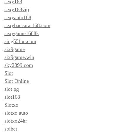
sexy168
sexy168vip
sexyauto168
sexybaccarat168.com
sexygame1688k
sing55fun.com
six9game
six9game.win
sky2899.com
Slot
Slot Online
slot pg
slot168
Slotxo
slotxo auto
slotxo24hr
soibet