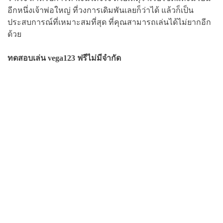
อีกหนึ่งเจ้าพ่อใหญ่ ที่วงการเดิมพันเลยก็ว่าได้ แล้วก็เป็น
ประสบการณ์ที่เหมาะสมที่สุด ที่คุณสามารถเล่นได้ไม่ยากอีก
ด้วย
ทดสอบเล่น vega123 ฟรีไม่มีจำกัด