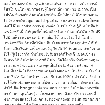
พอเว็บของเรายังยกคุณลักษณะเด่นทางการตลาดด้วยการมี
โปรโมชั่นใหม่ๆมารองรับผู้ใช้งานอีกมากมาย ไม่ว่าจะเป็น
โปรโมชั่นวงล้อเงินสดไม่ติดเทิร์นเพื่อให้การได้โชคของคุณ
ไม่ใช่เรื่องบังเอิญอีกต่อไป คุณสามารถลุ้นชะตาแปลงเป็นคน
มั่งมีได้ไม่ยากผ่านการหมุนวงล้อ, โปรโมชั่นปฎิทินเช็คชื่อรับ
เครดิตฟรี เพื่อให้คุณที่เป็นนักเสี่ยงโชคขยันเล่นได้มีเครดิตฟรี
ไปปั่นสล็อตแบบง่ายๆไม่น่าเบื่อ,
โจ๊กเกอร์123
โปรโมชั่น
เครดิตฟรีวันเกิด เพื่อให้นักเสี่ยงโชคชาวสล็อตทุกท่านได้ได้
โอกาสจับเงินล้านเป็นของขวัญวันเกิดให้กับตนเอง ถ้าเกิดคุณ
ยังไม่รู้เรื่องว่าวันกำเนิดจะไปสังสรรค์ที่ไหนดี โปรดเข้ามา
สังสรรค์ที่เว็บไซต์ของเราสิรับประกันได้ว่าวันกำเนิดของคุณ
จะแปลงชีวิตคุณเอง พิเศษสุดเป็นโปรโมชั่นต้อนรับสมาชิก
ใหม่ที่เราตั้งใจต้องการเสนอคุณโดยเฉพาะนั้นเป็น โปรโมชั่น
แจกเงินโบนัสสำหรับชาวสมาชิกใหม่100% กล่าวได้ว่ายิ่งฝาก
ยิ่งได้เงินเพิ่มผลตอบแทนดียิ่งกว่าธนาคารเสียอีก สิ่งเหล่านี้ล่ะ
ทำให้เกิดปรากฎการณ์ความของแรงของเว็บไซต์พวกเราขึ้น
มา ถ้าหากคุณใคร่รู้ว่าเว็บของพวกเราดีอย่างไร แรงแบบที่
พวกเราเขียนจริงไหม คุณจะต้องทดลองสมัครเป็นสมาชิกเข้า
มาเล่นดูก่อนได้ แล้วคุณจะทราบว่าพวกเราพูดจริง