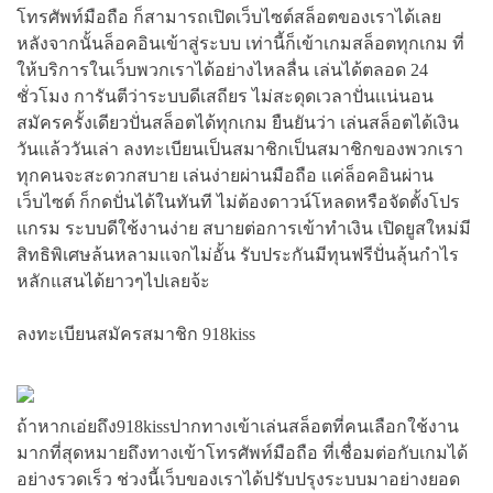
โทรศัพท์มือถือ ก็สามารถเปิดเว็บไซต์สล็อตของเราได้เลย
หลังจากนั้นล็อคอินเข้าสู่ระบบ เท่านี้ก็เข้าเกมสล็อตทุกเกม ที่
ให้บริการในเว็บพวกเราได้อย่างไหลลื่น เล่นได้ตลอด 24
ชั่วโมง การันตีว่าระบบดีเสถียร ไม่สะดุดเวลาปั่นเเน่นอน
สมัครครั้งเดียวปั่นสล็อตได้ทุกเกม ยืนยันว่า เล่นสล็อตได้เงิน
วันแล้ววันเล่า ลงทะเบียนเป็นสมาชิกเป็นสมาชิกของพวกเรา
ทุกคนจะสะดวกสบาย เล่นง่ายผ่านมือถือ เเค่ล็อคอินผ่าน
เว็บไซต์ ก็กดปั่นได้ในทันที ไม่ต้องดาวน์โหลดหรือจัดตั้งโปร
เเกรม ระบบดีใช้งานง่าย สบายต่อการเข้าทำเงิน เปิดยูสใหม่มี
สิทธิพิเศษล้นหลามเเจกไม่อั้น รับประกันมีทุนฟรีปั่นลุ้นกำไร
หลักแสนได้ยาวๆไปเลยจ้ะ
ลงทะเบียนสมัครสมาชิก 918kiss
ถ้าหากเอ่ยถึง918kissปากทางเข้าเล่นสล็อตที่คนเลือกใช้งาน
มากที่สุดหมายถึงทางเข้าโทรศัพท์มือถือ ที่เชื่อมต่อกับเกมได้
อย่างรวดเร็ว ช่วงนี้เว็บของเราได้ปรับปรุงระบบมาอย่างยอด