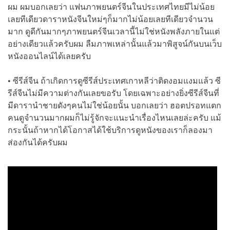
ผม ผมบอกเลยว่า แฟนภาพยนตร์จีนในประเทศไทยมีไม่น้อย
เลยทีเดียวดาราหนังจีนใหม่ๆก็มากไม่น้อยเลยทีเดียวจำนวน
มาก ดูดีกันมากๆภาพยนตร์จีนเวลานี้ไม่ใช่หนังพลังภายในแต่
อย่างเดียวแล้วครับผม ลืมภาพเหล่านั้นแล้วมาพิสูจน์กันบนเว็บ
หนังออนไลน์ได้เลยครับ
• ซีรีส์จีน ถ้าเกิดการดูซีรีส์ประเทศเกาหลีว่าติดงอมแงมแล้ว ซี
รีส์จีนไม่มีความต่างกันเลยขอรับ โดยเฉพาะอย่างยิ่งซีรีส์จีนที่
มีดารานำชายดังๆคนไม่ใช่น้อยนั้น บอกเลยว่า ฮอตปรอทแตก
คนดูจำนวนมากผมก็ไม่รู้จักจะแนะนำเรื่องไหนเลยล่ะครับ แม้
กระนั้นถ้าหากได้โอกาสได้ใช้บริการดูหนังของเราก็ลองมา
ส่องกันได้ครับผม