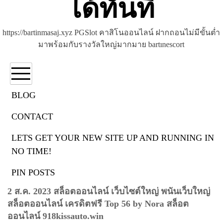
ได้ทันที
https://bartinmasaj.xyz PGSlot คาสิโนออนไลน์ ฝากถอนไม่มีขั้นต่ำ
มาพร้อมกับรางวัลใหญ่มากมาย bartınescort
BLOG
CONTACT
ผู้เขียน:
Robert Young
LETS GET YOUR NEW SITE UP AND RUNNING IN
NO TIME!
PIN POSTS
918kissauto
2 ส.ค. 2023 สล็อตออนไลน์ เว็บไซต์ใหญ่ พนันเว็บใหญ่
สล็อตออนไลน์ เครดิตฟรี Top 56 by Nora สล็อต
ออนไลน์ 918kissauto.win