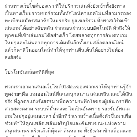
ผ่านทางเว็บไซต์ของเรา ที่ให้บริการเล่นทั้งยังเข้าทั้งยังทาง
เป็นทางเว็บบราวเซอร์รวมทั้งทักไลน์หาแอดไม่นที่สามารถลง
ทะเบียนสมัครสมาชิกใหม่รอรับ ยูสเซอร์รวมทั้งพาสเวิร์ดเข้า
เล่นเกมได้อย่างฉับพลัน ฝากถอนผ่านระบบอัตโนมัติ ทั่วถึงให้
ทุกคนที่เข้าเล่นเกมได้อย่างเร็ว โดยพลาดทุกการอัพเดทเกม
ใหม่ๆและไม่พลาดทุกการเดิมพันอีกทั้งเกมสล็อตออนไลน์
แล้วก็คาสิโนออนไลน์ทำให้ทุกท่านตื่นเต้นได้อย่างไม่ต้อง
สงสัยจ้ะ
โปรโมชั่นสล็อตที่ดีที่สุด
พวกเราเอามาเสนอเว็บไซต์918kissของพวกเราให้ทุกท่านรู้จัก
พูดง่ายๆคือ เกมออนไลน์ที่เล่นสนุกสนาน เล่นเพลิน และได้เงิน
จริง ที่ถูกตกแต่งรังสรรมาเพื่อความระทึกใจของผู้เล่น กราฟิก
สวยสดงดงาม ระบบที่มั่นคงจะ ไม่เป็นอันตราย รองรับอัพเดต
เกมใหม่ๆอยู่เสมอเวลา ย้ำอีกทีว่าเราสร้างเนื้อตั้งตัวขึ้นมาเพื่อ
ช่วยทำให้คุณเพลิดเพลินเจริญใจและค้นพบขณะแห่งความ
สนุกสนานร่าเริงแล้วก็คุ้มค่าล้นหลาม ทั้งยังสมาชิกสล็อตและ