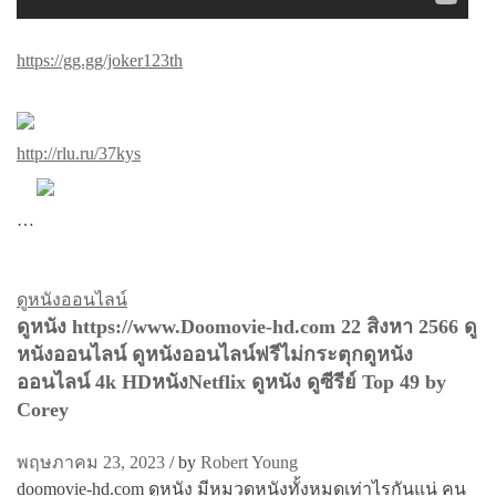
https://gg.gg/joker123th
http://rlu.ru/37kys
…
ดูหนังออนไลน์
ดูหนัง https://www.Doomovie-hd.com 22 สิงหา 2566 ดู
หนังออนไลน์ ดูหนังออนไลน์ฟรีไม่กระตุกดูหนัง
ออนไลน์ 4k HDหนังNetflix ดูหนัง ดูซีรีย์ Top 49 by
Corey
พฤษภาคม 23, 2023
/
by
Robert Young
doomovie-hd.com ดูหนัง มีหมวดหนังทั้งหมดเท่าไรกันแน่ คน