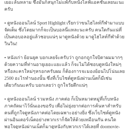
เยอะล้นหลาม ซึ่งมันก็สนุกไม่แพ้กับหนังไลฟ์แอคชั่นเลยนะนะ
ครับ
• ดูหนังออนไลน์ Sport Highlight เรียกว่าขนไฮไลท์กีฬามาแบบ
จัดเต็ม ซึ่งโดยมากก็จะเป็นบอลนี่แหละนะครับ คนใดกันแน่ที่
เป็นคอบอลอยู่แล้วชอบแน่ๆ มาดูหนังด้วย มาดูไฮไลท์กีฬาด้วย
วินวิน!
• หนังเก่า ย้อนยุค บอกเลยจ้ะครับว่า ถูกอกถูกใจบิดาผมมากๆ
ด้วยความที่ท่านอายุเยอะแยะแล้ว ก็จะไม่ได้ชอบดูหนังใหม่ๆ
หรือละครใหม่ๆหรอกครับผม ก็ต้องการจะมองย้อนไปโน่นเลย
2500 อะไรทำนองนั้น ซึ่งที่เว็บไซต์ดูหนังผ่านเน็ตก็มีเช่น
เดียวกันนะครับ บอกเลยว่า ถูกใจวัยดึกแน่ๆ
• ดูหนังออนไลน์ รวมหนัง ภาคต่อ ก็เป็นหมวดหมู่ที่เก็บหนัง
ภาคถัดมาไว้นั่นเองขอรับ เพื่อไม่ยุ่งยากต่อการค้นหาสำหรับ
คนที่ถูกใจดูหนังภาคต่อโดยเฉพาะอย่างยิ่ง ซึ่งเว็บไซต์ดูหนัง
ผ่านอินเตอร์เน็ตอย่างพวกเราก็จัดให้ด้วยเหมือนกัน คนใด
พอใจดูหนังผ่านเน็ตก็มาดูหนังกับพวกเราได้เลยที่ doomovie-