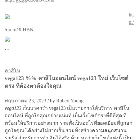
htt
p:/
/rlu.ru/3hHBN
…
คาสิโน
vega123 %% คาสิโนออนไลน์ vega123 ใหม่ เว็บไซต์
ตรง ที่ต้องตาต้องใจคุณ
พฤษภาคม 23, 2023
/
by
Robert Young
vega123
เว็บบาคาร่า vega123 เป็นรายการให้บริการ คาสิโน
ออนไลน์ ที่ถูกใจคุณอย่างแน่แท้ เป็นเว็บไซต์ตรงที่ดีที่สุด ที่
พร้อมให้บริการอย่างมาก รวมทั้งเป็นอะไรที่ยอดเยี่ยมที่ถูกอก
ถูกใจคุณ ได้อย่างไม่ยากเย็น รวมทั้งสร้างความสนุกสนาน
ร่าเริง สำหรับการทำเงินได้จริง ด้วยเหตุว่าเว็บไซต์แห่งนี้ เป็น