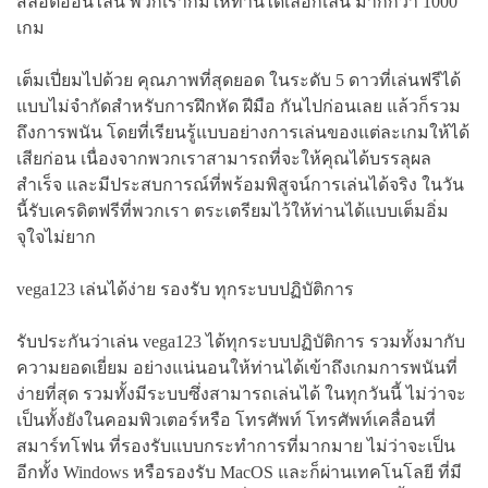
สล็อตออนไลน์ พวกเราก็มีให้ท่านได้เลือกเล่น มากกว่า 1000
เกม
เต็มเปี่ยมไปด้วย คุณภาพที่สุดยอด ในระดับ 5 ดาวที่เล่นฟรีได้
แบบไม่จำกัดสำหรับการฝึกหัด ฝีมือ กันไปก่อนเลย แล้วก็รวม
ถึงการพนัน โดยที่เรียนรู้แบบอย่างการเล่นของแต่ละเกมให้ได้
เสียก่อน เนื่องจากพวกเราสามารถที่จะให้คุณได้บรรลุผล
สำเร็จ และมีประสบการณ์ที่พร้อมพิสูจน์การเล่นได้จริง ในวัน
นี้รับเครดิตฟรีที่พวกเรา ตระเตรียมไว้ให้ท่านได้แบบเต็มอิ่ม
จุใจไม่ยาก
vega123 เล่นได้ง่าย รองรับ ทุกระบบปฏิบัติการ
รับประกันว่าเล่น vega123 ได้ทุกระบบปฏิบัติการ รวมทั้งมากับ
ความยอดเยี่ยม อย่างแน่นอนให้ท่านได้เข้าถึงเกมการพนันที่
ง่ายที่สุด รวมทั้งมีระบบซึ่งสามารถเล่นได้ ในทุกวันนี้ ไม่ว่าจะ
เป็นทั้งยังในคอมพิวเตอร์หรือ โทรศัพท์ โทรศัพท์เคลื่อนที่
สมาร์ทโฟน ที่รองรับแบบกระทำการที่มากมาย ไม่ว่าจะเป็น
อีกทั้ง Windows หรือรองรับ MacOS และก็ผ่านเทคโนโลยี ที่มี