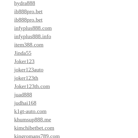
hydra888
ib888pro.bet
ib888pro.bet
infyplus888.com
infyplus888.info
item388.com
Jinda55
Joker123
joker123auto
joker123th
Joker123th.com
juad888
judhai168
k1gt-auto.com
khumsup888.me
kimchibetbet.com
kingromans789.com