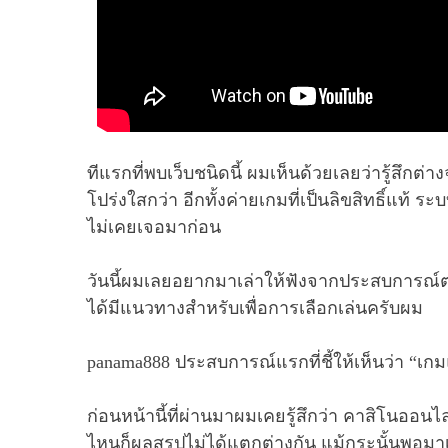
ทีแรกที่พบเว็บชนิดนี้ ผมเห็นด้วยเลยว่ารู้สึกต่
โปร่งใสกว่า อีกทั้งค่ายเกมที่เป็นลิขสิทธิ์แท้ ระ
ไม่เคยเจอมาก่อน
วันนี้ผมเลยอยากมาเล่าให้ฟังจากประสบการณ์ตร
ได้มีแนวทางสำหรับเพื่อการเลือกเล่นครับผม
panama888 ประสบการณ์แรกที่ชี้ให้เห็นว่า “เก
ก่อนหน้านี้ที่ผ่านมาผมเคยรู้สึกว่า คาสิโนออน
ไหนก็ผลสรุปไม่ได้แตกต่างกัน แม้กระนั้นพอมาเล