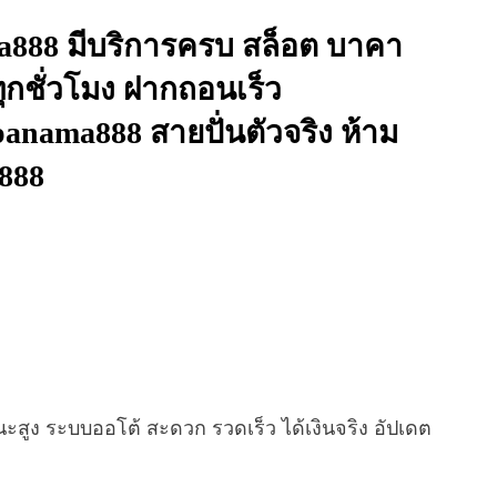
a888 มีบริการครบ สล็อต บาคา
ทุกชั่วโมง ฝากถอนเร็ว
anama888 สายปั่นตัวจริง ห้าม
888
สูง ระบบออโต้ สะดวก รวดเร็ว ได้เงินจริง อัปเดต