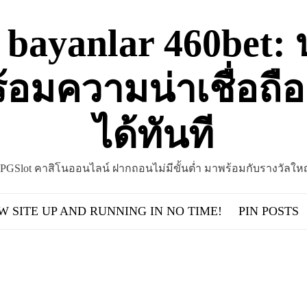
t bayanlar 460bet: 
้อมความน่าเชื่อถือ 
ได้ทันที
xyz PGSlot คาสิโนออนไลน์ ฝากถอนไม่มีขั้นต่ำ มาพร้อมกับรางวัลให
W SITE UP AND RUNNING IN NO TIME!
PIN POSTS