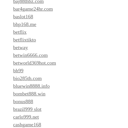
baj88thbz.com
bar4game24hr.com
baslot168
bbp168.me
betflix
betflixtikto
betway
betwin6666.com
betworld369hot.com
bh99
bio285th.com
bluewin8888.info
bombet888.win
bonus888
brazil999 slot
carlo999.net
cashgame168