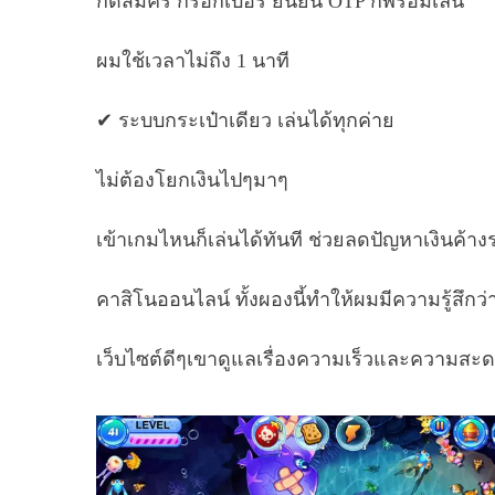
กดสมัคร กรอกเบอร์ ยืนยัน OTP ก็พร้อมเล่น
ผมใช้เวลาไม่ถึง 1 นาที
✔ ระบบกระเป๋าเดียว เล่นได้ทุกค่าย
ไม่ต้องโยกเงินไปๆมาๆ
เข้าเกมไหนก็เล่นได้ทันที ช่วยลดปัญหาเงินค้า
คาสิโนออนไลน์ ทั้งผองนี้ทำให้ผมมีความรู้สึกว่
เว็บไซต์ดีๆเขาดูแลเรื่องความเร็วและความสะด