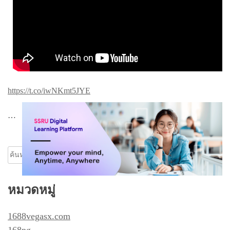
https://t.co/iwNKmt5JYE
…
ค้นหา
สำหรับ:
หมวดหมู่
1688vegasx.com
168pg