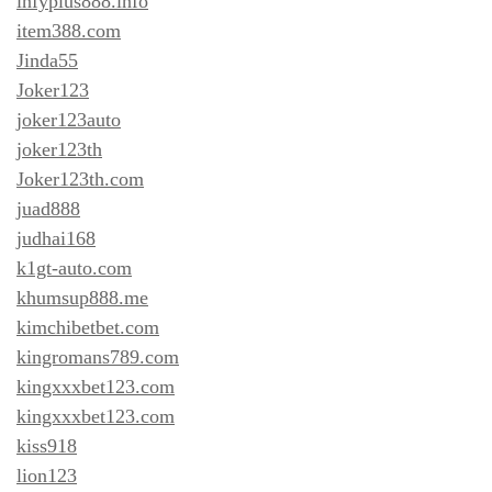
infyplus888.info
item388.com
Jinda55
Joker123
joker123auto
joker123th
Joker123th.com
juad888
judhai168
k1gt-auto.com
khumsup888.me
kimchibetbet.com
kingromans789.com
kingxxxbet123.com
kingxxxbet123.com
kiss918
lion123