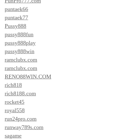
PunPro777.com
puntaek66
puntaek77
Pussy888
pussy888fun
pussy888play
pussy888win
ramclubx.com
ramclubx.com
RENO88WIN.COM
rich818
rich8188.com
rocket45
royal558
run24pro.com
runway789s.com
sagame