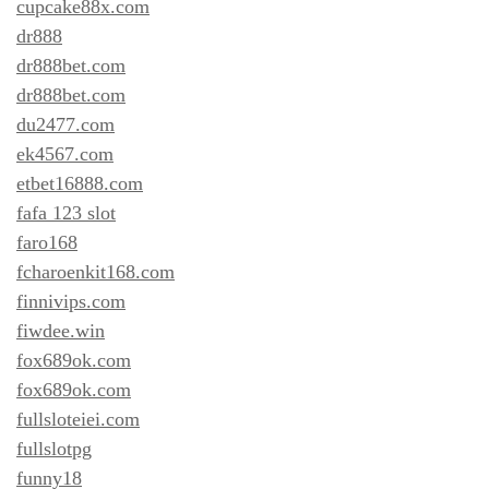
cupcake88x.com
dr888
dr888bet.com
dr888bet.com
du2477.com
ek4567.com
etbet16888.com
fafa 123 slot
faro168
fcharoenkit168.com
finnivips.com
fiwdee.win
fox689ok.com
fox689ok.com
fullsloteiei.com
fullslotpg
funny18