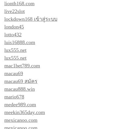
lionth168.com
live22slot
lockdown168 เข้าสู่ระบบ
london45
lotto432
luis16888.com
lux555.net
lux555.net
mac1bet789.com
macau69
macau69 สมัคร
macau888.win
mario678
medee989.com
meekin365day.com
mexicanoo.com
mexicanoo.com