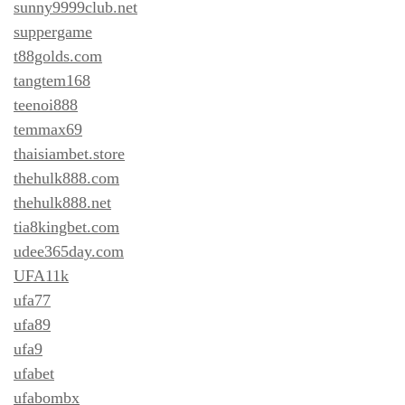
sunny9999club.net
suppergame
t88golds.com
tangtem168
teenoi888
temmax69
thaisiambet.store
thehulk888.com
thehulk888.net
tia8kingbet.com
udee365day.com
UFA11k
ufa77
ufa89
ufa9
ufabet
ufabombx