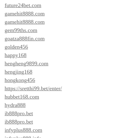
future24bet.com
gamehit8888.com
gamehit8888.com
gem99ths.com
goatza888fin.com
golden456
happy168
hengheng9899.com
hengjing168
hongkong456
https://sretthi99.bet/enter/
hubbet168.com
hydra888
ib888pro.bet
ib888pro.bet
infyplus888.com