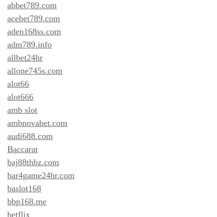
abbet789.com
acebet789.com
aden168ss.com
adm789.info
allbet24hr
allone745s.com
alot66
alot666
amb slot
ambnovabet.com
audi688.com
Baccarat
baj88thbz.com
bar4game24hr.com
baslot168
bbp168.me
betflix