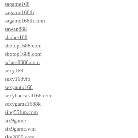
sagame168
sagame168th
sagame168th.com
sawan888
sbobet168
sbotop1688.com
sbotop1688.com
sclass8888.com
sexy168
sexy168vip
sexyauto168
sexybaccarat168.com
sexygame1688k
sing55fun.com
six9game
six9game.win
sky2899.com