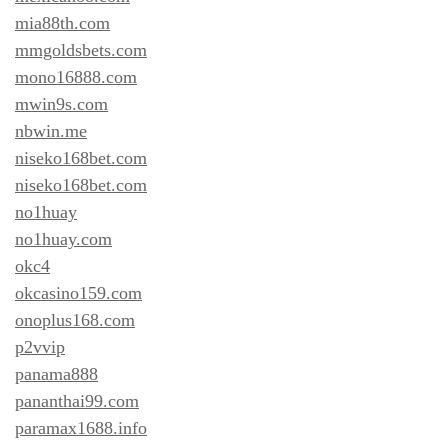
mia88th.com
mmgoldsbets.com
mono16888.com
mwin9s.com
nbwin.me
niseko168bet.com
niseko168bet.com
no1huay
no1huay.com
okc4
okcasino159.com
onoplus168.com
p2vvip
panama888
pananthai99.com
paramax1688.info