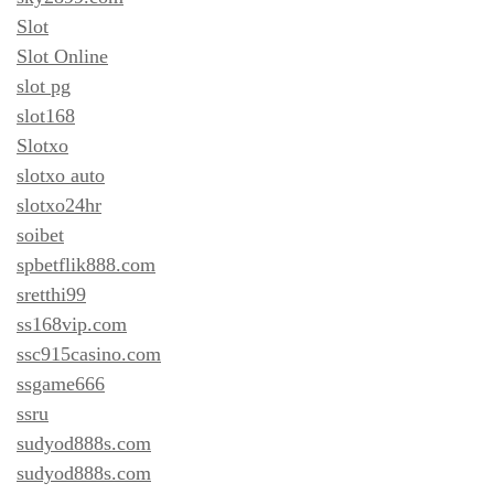
Slot
Slot Online
slot pg
slot168
Slotxo
slotxo auto
slotxo24hr
soibet
spbetflik888.com
sretthi99
ss168vip.com
ssc915casino.com
ssgame666
ssru
sudyod888s.com
sudyod888s.com