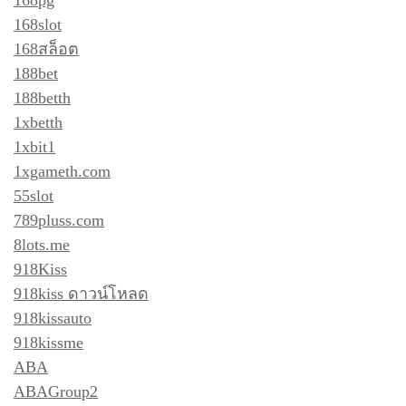
168slot
168สล็อต
188bet
188betth
1xbetth
1xbit1
1xgameth.com
55slot
789pluss.com
8lots.me
918Kiss
918kiss ดาวน์โหลด
918kissauto
918kissme
ABA
ABAGroup2