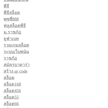
พีจี
พีจีสล็อต
พุซซี่888
ฟลูสล็อตพีจี
ม.ราชภัฏ
ยูฟ่าเบท
รวมเกมสล็อต
ระบบเว็บพนัน
ราชภัฏ
สมัครบาคาร่า
สร้าง qr code
สล็อต
สล็อต168
สล็อต456
สล็อต55
สล็อต66