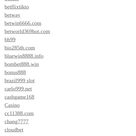
betflixtikto
betway
betwin6666.com
betworld369hot.com
bh99
bio285th.com
bluewin8888.info
bombet888.win
bonus888
brazil999 slot
carlo999.net
cashgame168
Casino
cc11388.com
chang7777
cloudbet