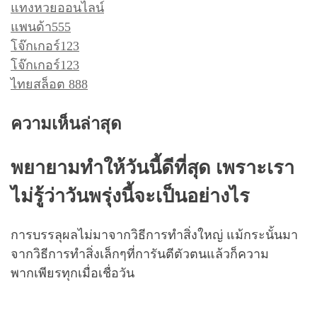
แทงหวยออนไลน์
แพนด้า555
โจ๊กเกอร์123
โจ๊กเกอร์123
ไทยสล็อต 888
ความเห็นล่าสุด
พยายามทำให้วันนี้ดีที่สุด เพราะเรา
ไม่รู้ว่าวันพรุ่งนี้จะเป็นอย่างไร
การบรรลุผลไม่มาจากวิธีการทำสิ่งใหญ่ แม้กระนั้นมา
จากวิธีการทำสิ่งเล็กๆที่การันตีตัวตนแล้วก็ความ
พากเพียรทุกเมื่อเชื่อวัน