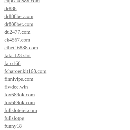
cupcake88x.com
dr888
dr888bet.com
dr888bet.com
du2477.com
ek4567.com
etbet16888.com
fafa 123 slot
faro168
fcharoenkit168.com
finnivips.com
fiwdee.win
fox689ok.com
fox689ok.com
fullsloteiei.com
fullslotpg
funny18