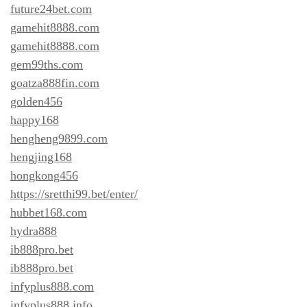
future24bet.com
gamehit8888.com
gamehit8888.com
gem99ths.com
goatza888fin.com
golden456
happy168
hengheng9899.com
hengjing168
hongkong456
https://sretthi99.bet/enter/
hubbet168.com
hydra888
ib888pro.bet
ib888pro.bet
infyplus888.com
infyplus888.info