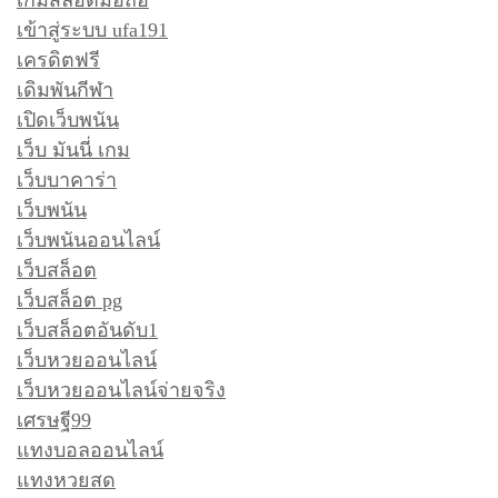
เข้าสู่ระบบ ufa191
เครดิตฟรี
เดิมพันกีฬา
เปิดเว็บพนัน
เว็บ มันนี่ เกม
เว็บบาคาร่า
เว็บพนัน
เว็บพนันออนไลน์
เว็บสล็อต
เว็บสล็อต pg
เว็บสล็อตอันดับ1
เว็บหวยออนไลน์
เว็บหวยออนไลน์จ่ายจริง
เศรษฐี99
แทงบอลออนไลน์
แทงหวยสด