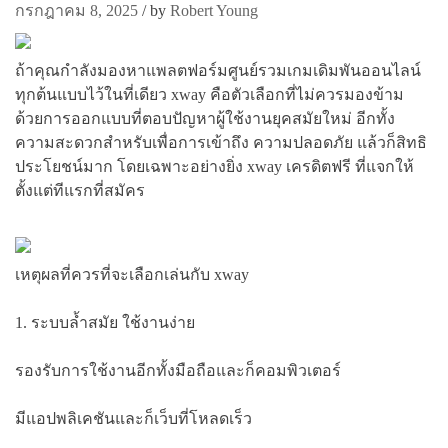
กรกฎาคม 8, 2025
/
by
Robert Young
ถ้าคุณกำลังมองหาแพลตฟอร์มศูนย์รวมเกมเดิมพันออนไลน์
ทุกต้นแบบไว้ในที่เดียว xway คือตัวเลือกที่ไม่ควรมองข้าม
ด้วยการออกแบบที่ตอบปัญหาผู้ใช้งานยุคสมัยใหม่ อีกทั้ง
ความสะดวกสำหรับเพื่อการเข้าถึง ความปลอดภัย แล้วก็สิทธิ
ประโยชน์มาก โดยเฉพาะอย่างยิ่ง xway เครดิตฟรี ที่แจกให้
ตั้งแต่ทีแรกที่สมัคร
เหตุผลที่ควรที่จะเลือกเล่นกับ xway
1. ระบบล้ำสมัย ใช้งานง่าย
รองรับการใช้งานอีกทั้งมือถือและก็คอมพิวเตอร์
มีแอปพลิเคชันและก็เว็บที่โหลดเร็ว