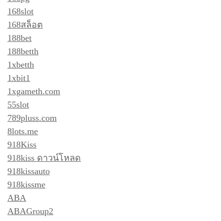
168slot
168สล็อต
188bet
188betth
1xbetth
1xbit1
1xgameth.com
55slot
789pluss.com
8lots.me
918Kiss
918kiss ดาวน์โหลด
918kissauto
918kissme
ABA
ABAGroup2