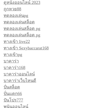
ดูหนังออนไลน์ 2023
ถูกหวย88
ทดลองเล่นpg
ทดลองเล่นสล็อต
ทดลองเล่นสล็อต pg
ทดลองเล่นสล็อต pg
ทางเข้า live22
ทางเข้า Sexybaccarat168
ทางเข้าpg
บาคาร่า
บาคาร่า168
บาคาร่าออนไลน์
บาคาร่าเว็บไหนดี
ปั่นสล็อต
ปั่นแตก66
ปันโปร777
พนันออนไลน์