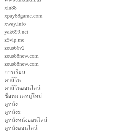
xin88
xpay88game.com
xway.info
yak699.net
z5vip.me
zeus66v2
zeus88new.com
zeus88new.com
การเรียน
คาสิโน
คาสิโนออนไลน์
ชื่อหมวดหมู่ใหม่
ดูหนัง
ดูหนังx
ดูหนังหนังออนไลน์
ดูหนังออนไลน์