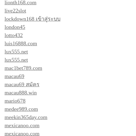
lionth168.com
live22slot
lockdown168 เข้าสู่ระบบ
london45
lotto432
luis16888.com
lux555.net
lux555.net
mac1bet789.com
macau69
macau69 สมัคร
macau888.win
mario678
medee989.com
meekin365day.com
mexicanoo.com
mexicanoo.com