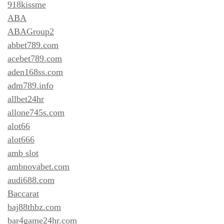
918kissme
ABA
ABAGroup2
abbet789.com
acebet789.com
aden168ss.com
adm789.info
allbet24hr
allone745s.com
alot66
alot666
amb slot
ambnovabet.com
audi688.com
Baccarat
baj88thbz.com
bar4game24hr.com