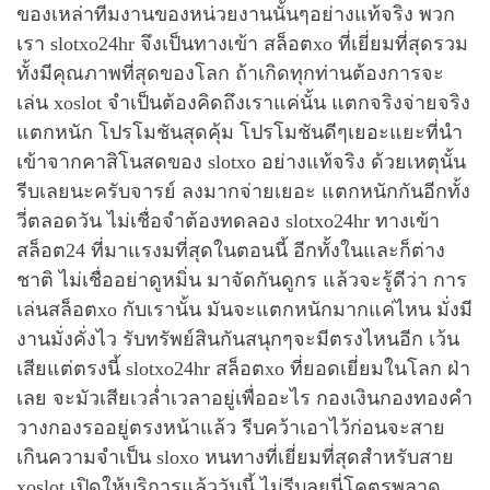
ของเหล่าทีมงานของหน่วยงานนั้นๆอย่างแท้จริง พวก
เรา slotxo24hr จึงเป็นทางเข้า สล็อตxo ที่เยี่ยมที่สุดรวม
ทั้งมีคุณภาพที่สุดของโลก ถ้าเกิดทุกท่านต้องการจะ
เล่น xoslot จำเป็นต้องคิดถึงเราแค่นั้น แตกจริงจ่ายจริง
แตกหนัก โปรโมชันสุดคุ้ม โปรโมชันดีๆเยอะแยะที่นำ
เข้าจากคาสิโนสดของ slotxo อย่างแท้จริง ด้วยเหตุนั้น
รีบเลยนะครับจารย์ ลงมากจ่ายเยอะ แตกหนักกันอีกทั้ง
วี่ตลอดวัน ไม่เชื่อจำต้องทดลอง slotxo24hr ทางเข้า
สล็อต24 ที่มาแรงมที่สุดในตอนนี้ อีกทั้งในและก็ต่าง
ชาติ ไม่เชื่ออย่าดูหมิ่น มาจัดกันดูกร แล้วจะรู้ดีว่า การ
เล่นสล็อตxo กับเรานั้น มันจะแตกหนักมากแค่ไหน มั่งมี
งานมั่งคั่งไว รับทรัพย์สินกันสนุกๆจะมีตรงไหนอีก เว้น
เสียแต่ตรงนี้ slotxo24hr สล็อตxo ที่ยอดเยี่ยมในโลก ฝ่า
เลย จะมัวเสียเวล่ำเวลาอยู่เพื่ออะไร กองเงินกองทองคำ
วางกองรออยู่ตรงหน้าแล้ว รีบคว้าเอาไว้ก่อนจะสาย
เกินความจำเป็น sloxo หนทางที่เยี่ยมที่สุดสำหรับสาย
xoslot เปิดให้บริการแล้ววันนี้ ไม่รีบลุยนี่โคตรพลาด