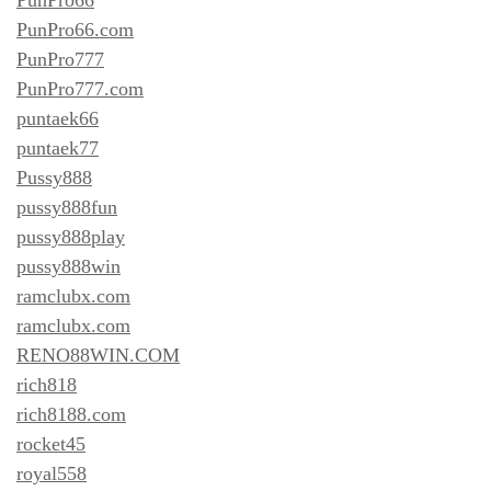
PunPro66.com
PunPro777
PunPro777.com
puntaek66
puntaek77
Pussy888
pussy888fun
pussy888play
pussy888win
ramclubx.com
ramclubx.com
RENO88WIN.COM
rich818
rich8188.com
rocket45
royal558