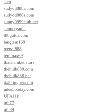
ssru
sudyod888s.com
sudyod888s.com
sunny9999club.net
suppergame
t88golds.com
tangtem168
teenoi888
temmax69
thaisiambet.store
thehulk888.com
thehulk888.net
tia8kingbet.com
udee365day.com
UFA11k
ufa77
ufa89