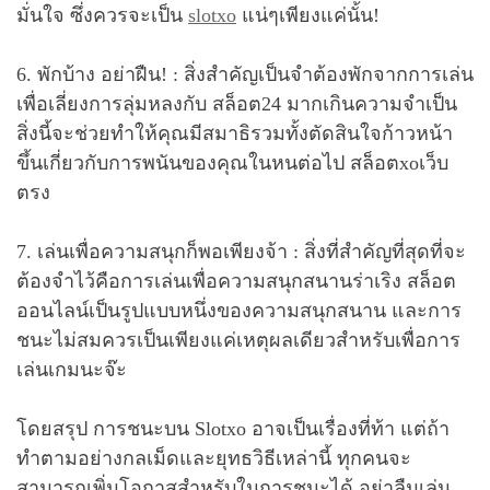
มั่นใจ ซึ่งควรจะเป็น
slotxo
แน่ๆเพียงแค่นั้น!
6. พักบ้าง อย่าฝืน! : สิ่งสำคัญเป็นจำต้องพักจากการเล่น
เพื่อเลี่ยงการลุ่มหลงกับ สล็อต24 มากเกินความจำเป็น
สิ่งนี้จะช่วยทำให้คุณมีสมาธิรวมทั้งตัดสินใจก้าวหน้า
ขึ้นเกี่ยวกับการพนันของคุณในหนต่อไป สล็อตxoเว็บ
ตรง
7. เล่นเพื่อความสนุกก็พอเพียงจ้า : สิ่งที่สำคัญที่สุดที่จะ
ต้องจำไว้คือการเล่นเพื่อความสนุกสนานร่าเริง สล็อต
ออนไลน์เป็นรูปแบบหนึ่งของความสนุกสนาน และการ
ชนะไม่สมควรเป็นเพียงแค่เหตุผลเดียวสำหรับเพื่อการ
เล่นเกมนะจ๊ะ
โดยสรุป การชนะบน Slotxo อาจเป็นเรื่องที่ท้า แต่ถ้า
ทำตามอย่างกลเม็ดและยุทธวิธีเหล่านี้ ทุกคนจะ
สามารถเพิ่มโอกาสสำหรับในการชนะได้ อย่าลืมเล่น