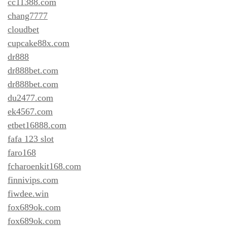
cc11388.com
chang7777
cloudbet
cupcake88x.com
dr888
dr888bet.com
dr888bet.com
du2477.com
ek4567.com
etbet16888.com
fafa 123 slot
faro168
fcharoenkit168.com
finnivips.com
fiwdee.win
fox689ok.com
fox689ok.com