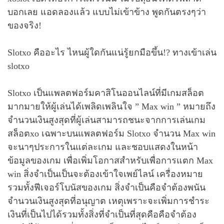
บอกเลย แอดลองแล้ว แบบไม่เข้าข้าง พูดกันตรงๆว่า
ของจริง!
Slotxo คืออะไร ไหนผู้ใดกันแน่รู้ยกมือขึ้น!? ทางเข้าเล่น
slotxo
Slotxo เป็นแพลตฟอร์มคาสิโนออนไลน์ที่มีเกมสล็อต
มากมายให้ผู้เล่นได้เพลิดเพลินใจ ” Max win ” หมายถึง
จำนวนเงินสูงสุดที่ผู้เล่นสามารถชนะจากการเล่นเกม
สล็อตxo เฉพาะบนแพลตฟอร์ม Slotxo จำนวน Max win
จะนาๆประการในแต่ละเกม และชอบแสดงในหน้า
ข้อมูลของเกม เพื่อเพิ่มโอกาสสำหรับเพื่อการแตก Max
win สิ่งจำเป็นเป็นจะต้องเข้าใจเพย์ไลน์ เครื่องหมาย
รวมทั้งฟีเจอร์โบนัสของเกม สิ่งจำเป็นคือจำต้องพนัน
จำนวนเงินสูงสุดที่อนุญาต เหตุเพราะจะเพิ่มการชำระ
เงินที่เป็นไปได้รวมทั้งสิ่งที่จำเป็นที่สุดคือคือจำต้อง