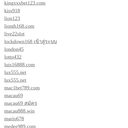
kingxxxbet123.com
kiss918
lion123
lionth168.com
live22slot
lockdown168 เข้าสู่ระบบ
london45
lotto432
luis16888.com
lux555.net
lux555.net
mac1bet789.com
macau69
macau69 สมัคร
macau888.win
mario678
medee989.com