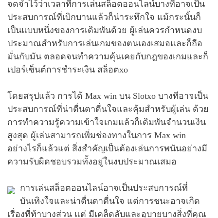
จดจำไว้ว่าเวลาที่การเล่นสล็อตออนไลน์บางทีอาจเป็น
ประสบการณ์ที่เบิกบานแล้วก็น่าระทึกใจ แม้กระนั้นก็
เป็นแบบหนึ่งของการเดิมพันด้วย ผู้เล่นควรกำหนดงบ
ประมาณสำหรับการเล่นเกมของตนเองเสมอและก็ถือ
มั่นกับมัน ตลอดจนทำความคุ้นเคยกับกฎของเกมและก็
เปอร์เซ็นต์การชำระเงิน สล็อตxo
โดยสรุปแล้ว การได้ Max win บน Slotxo บางทีอาจเป็น
ประสบการณ์ที่น่าตื่นตาตื่นใจและคุ้มสำหรับผู้เล่น ด้วย
การทำความรู้ความเข้าใจเกมแล้วก็เดิมพันจำนวนเงิน
สูงสุด ผู้เล่นสามารถเพิ่มช่องทางในการ Max win
อย่างไรก็แล้วแต่ สิ่งสำคัญเป็นต้องเล่นการพนันอย่างมี
ความรับผิดชอบรวมทั้งอยู่ในงบประมาณเสมอ
การเล่นสล็อตออนไลน์อาจเป็นประสบการณ์ที่
บันเทิงใจและน่าตื่นตาตื่นใจ แต่การชนะอาจเกิด
เรื่องที่ท้าบางส่วน แต่ มีเคล็ดลับและอุบายบางสิ่งที่คุณ