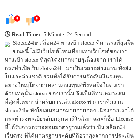
0
0
Read Time:
5 Minute, 24 Second
Slotxo24hr
สล็อต24
ทางเข้า slotxo ที่มาแรงที่สุดใน
ขณะนี้ ไม่มีเว็บไซต์ไหนเทียบเท่าเว็บไซต์ของเรา
ทางเข้า slotxo ที่สุดโต่งมากมายๆเนื่องจาก เราได้
กระทำเปิดเว็บ slotxo24hr มาเป็นเวลาอย่างนาน ทั้งยัง
ในและต่างชาติ รวมทั้งได้รับการผลักดันเงินลงทุน
อย่างใหญ่โตจากเหล่านักลงทุนที่พึงพอใจในตัวเรา
ด้วยเหตุนั้น slotxo ของเรานั้น จึงเป็นที่หนเหมาะสม
ที่สุดที่เหมาะสำหรับการเล่น slotxo พวกเราทีมงาน
slotxo24hr พึงใจเสนอมากมายก่ายกอง เนื่องจากเราได้
กระทำลงทะเบียนกับกลุ่มคาสิโนโลก และก็ซื้อ License
ที่ได้รับการตรวจสอบมาตรฐานแล้วว่าเป็น สล็อต24
เว็บตรง ที่ได้มาตรฐานระดับที่ถือว่าสูงจากการประเมิน