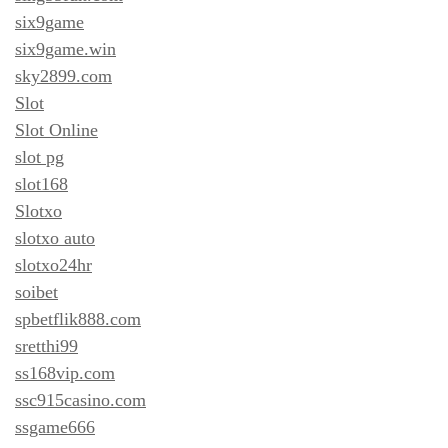
six9game
six9game.win
sky2899.com
Slot
Slot Online
slot pg
slot168
Slotxo
slotxo auto
slotxo24hr
soibet
spbetflik888.com
sretthi99
ss168vip.com
ssc915casino.com
ssgame666