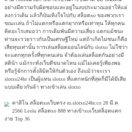
อย่างมีความรับผิดชอบและอยู่ในงบประมาณอย่าให้แย่
ลงกว่าเดิม แล้วก็บันเทิงใจไปกับ สล็อตxo ของพวกเรา
ขณะเล่น ถ้าไม่แตกหรือแตกยากหรือเท่าทุน ให้ทุกคน
คิดอะไรเสมอว่า การเดิมพันมีความเสี่ยง แตกแม้ชนะ
ท่านจะรวยราวกับเป็นเศรษฐีใหม่ แต่ถ้าเกิดไม่ชนะก็คือ
เสียทุนเท่านั้น การเล่นสล็อตออนไลน์กับ slotxo ไม่ใช่ว่า
จะแตกทุกครั้งที่ทุกคนเล่น จำต้องเล่นสล็อตกันอย่างมี
สติน้า แม้กระทั่งเว็บดีขนาดไหน แม้ไม่เคยรู้เพียงพอ
หรือรู้จักการตั้งลิมิตให้กับตัวเอง ถึงแม้ว่าจะเรา
slotxo24hr เป็นผู้แทน slotxo ที่แตกหนักที่สุดก็มีได้มีเสีย
แบบเดียวกันจ้า ทางเข้าเล่น slotxo
คาสิโน สล็อตxoเว็บตรง m.slotxo24hr.co 28 มี.ค
2566 Leola สล็อตxo 888 ทางเข้าxoเว็บสล็อตแตก
ง่าย Top 36