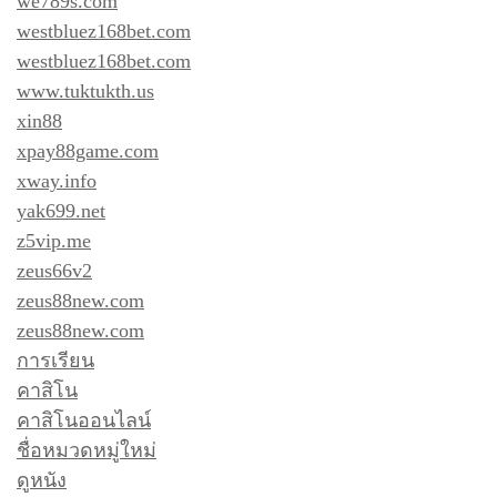
we789s.com
westbluez168bet.com
westbluez168bet.com
www.tuktukth.us
xin88
xpay88game.com
xway.info
yak699.net
z5vip.me
zeus66v2
zeus88new.com
zeus88new.com
การเรียน
คาสิโน
คาสิโนออนไลน์
ชื่อหมวดหมู่ใหม่
ดูหนัง