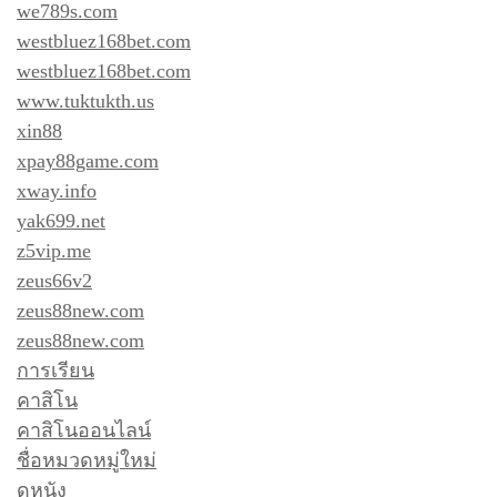
we789s.com
westbluez168bet.com
westbluez168bet.com
www.tuktukth.us
xin88
xpay88game.com
xway.info
yak699.net
z5vip.me
zeus66v2
zeus88new.com
zeus88new.com
การเรียน
คาสิโน
คาสิโนออนไลน์
ชื่อหมวดหมู่ใหม่
ดูหนัง