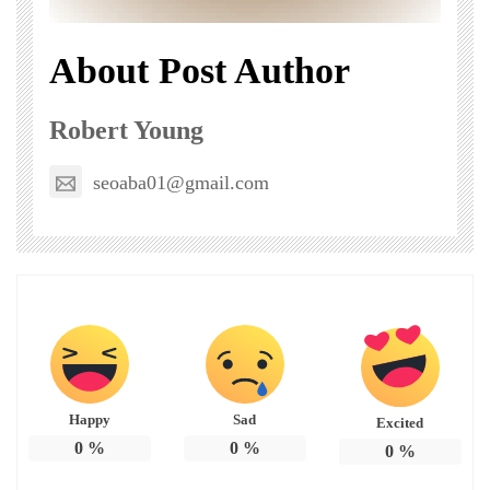
About Post Author
Robert Young
seoaba01@gmail.com
Happy
Sad
Excited
0
%
0
%
0
%