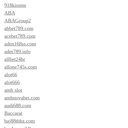
918kissme
ABA
ABAGroup2
abbet789.com
acebet789.com
aden168ss.com
adm789.info
allbet24hr
allone745s.com
alot66
alot666
amb slot
ambnovabet.com
audi688.com
Baccarat
baj88thbz.com