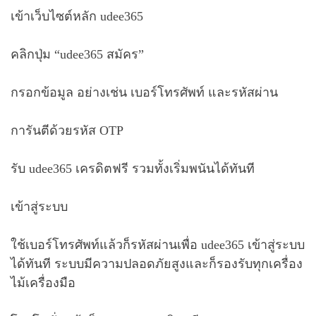
เข้าเว็บไซต์หลัก udee365
คลิกปุ่ม “udee365 สมัคร”
กรอกข้อมูล อย่างเช่น เบอร์โทรศัพท์ และรหัสผ่าน
การันตีด้วยรหัส OTP
รับ udee365 เครดิตฟรี รวมทั้งเริ่มพนันได้ทันที
เข้าสู่ระบบ
ใช้เบอร์โทรศัพท์แล้วก็รหัสผ่านเพื่อ udee365 เข้าสู่ระบบ
ได้ทันที ระบบมีความปลอดภัยสูงและก็รองรับทุกเครื่อง
ไม้เครื่องมือ