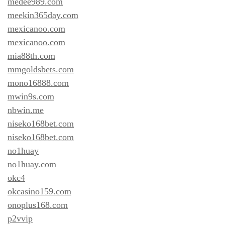
medee989.com
meekin365day.com
mexicanoo.com
mexicanoo.com
mia88th.com
mmgoldsbets.com
mono16888.com
mwin9s.com
nbwin.me
niseko168bet.com
niseko168bet.com
no1huay
no1huay.com
okc4
okcasino159.com
onoplus168.com
p2vvip