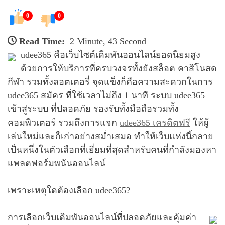
0
0
Read Time:
2 Minute, 43 Second
udee365 คือเว็บไซต์เดิมพันออนไลน์ยอดนิยมสูง
ด้วยการให้บริการที่ครบวงจรทั้งยังสล็อต คาสิโนสด
กีฬา รวมทั้งลอตเตอรี่ จุดแข็งก็คือความสะดวกในการ
udee365 สมัคร ที่ใช้เวลาไม่ถึง 1 นาที ระบบ udee365
เข้าสู่ระบบ ที่ปลอดภัย รองรับทั้งมือถือรวมทั้ง
คอมพิวเตอร์ รวมถึงการแจก
udee365 เครดิตฟรี
ให้ผู้
เล่นใหม่และก็เก่าอย่างสม่ำเสมอ ทำให้เว็บแห่งนี้กลาย
เป็นหนึ่งในตัวเลือกที่เยี่ยมที่สุดสำหรับคนที่กำลังมองหา
แพลตฟอร์มพนันออนไลน์
เพราะเหตุใดต้องเลือก udee365?
การเลือกเว็บเดิมพันออนไลน์ที่ปลอดภัยและคุ้มค่า