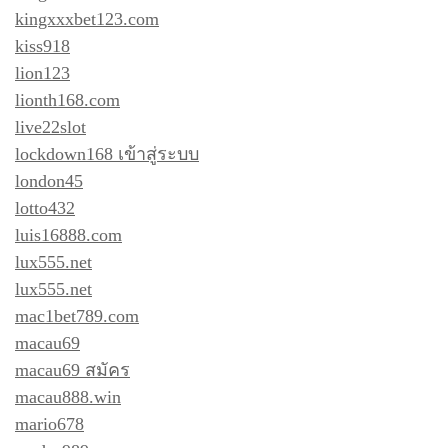
kingxxxbet123.com
kiss918
lion123
lionth168.com
live22slot
lockdown168 เข้าสู่ระบบ
london45
lotto432
luis16888.com
lux555.net
lux555.net
mac1bet789.com
macau69
macau69 สมัคร
macau888.win
mario678